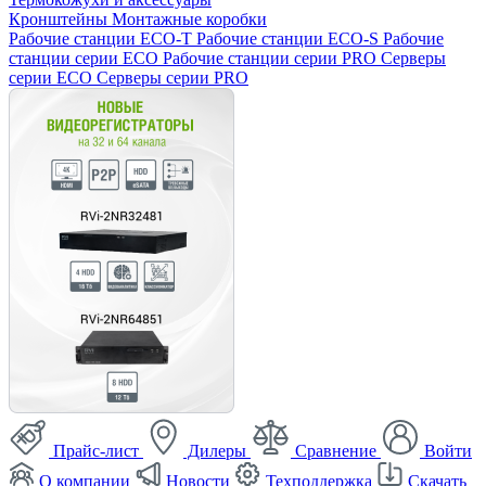
Кронштейны
Монтажные коробки
Рабочие станции ECO-T
Рабочие станции ECO-S
Рабочие
станции серии ECO
Рабочие станции серии PRO
Серверы
серии ECO
Серверы серии PRO
Прайс-лист
Дилеры
Сравнение
Войти
О компании
Новости
Техподдержка
Скачать