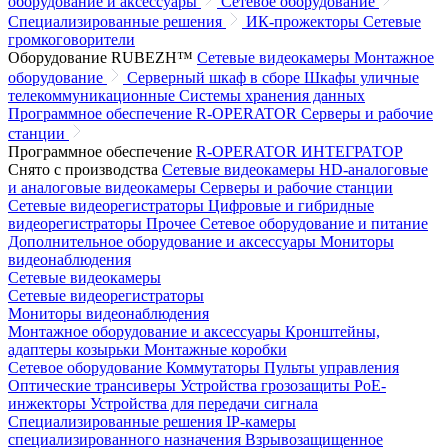
оборудование и аксессуары
Сетевое оборудование
Специализированные решения
ИК-прожекторы
Сетевые
громкоговорители
Оборудование RUBEZH™
Сетевые видеокамеры
Монтажное
оборудование
Серверный шкаф в сборе
Шкафы уличные
телекоммуникационные
Системы хранения данных
Программное обеспечение R-OPERATOR
Серверы и рабочие
станции
Программное обеспечение
R-OPERATOR
ИНТЕГРАТОР
Снято с производства
Сетевые видеокамеры
HD-аналоговые
и аналоговые видеокамеры
Серверы и рабочие станции
Сетевые видеорегистраторы
Цифровые и гибридные
видеорегистраторы
Прочее
Сетевое оборудование и питание
Дополнительное оборудование и аксессуары
Мониторы
видеонаблюдения
Сетевые видеокамеры
Сетевые видеорегистраторы
Мониторы видеонаблюдения
Монтажное оборудование и аксессуары
Кронштейны,
адаптеры козырьки
Монтажные коробки
Сетевое оборудование
Коммутаторы
Пульты управления
Оптические трансиверы
Устройства грозозащиты
PoE-
инжекторы
Устройства для передачи сигнала
Специализированные решения
IP-камеры
специализированного назначения
Взрывозащищенное