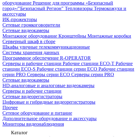
оборудование
Решение для программы «Безопасный
город»/"Безопасный Регион"
Тепловизоры
Термокожухи и
аксессуары
ИК-прожекторы
Сетевые громкоговорители
Сетевые видеокамеры
Монтажное оборудование
Кронштейны
Монтажные коробки
Серверный шкаф в сборе
Шкафы уличные телекоммуникационные
Системы хранения данных
Программное обеспечение R-OPERATOR
Серверы и рабочие станции
Рабочие станции ECO-T
Рабочие
станции ECO-S
Рабочие станции серии ECO
Рабочие станции
серии PRO
Серверы серии ECO
Серверы серии PRO
Сетевые видеокамеры
HD-аналоговые и аналоговые видеокамеры
Серверы и рабочие станции
Сетевые видеорегистраторы
Цифровые и гибридные видеорегистраторы
Прочее
Сетевое оборудование и питание
Дополнительное оборудование и аксессуары
Мониторы видеонаблюдения
Каталог