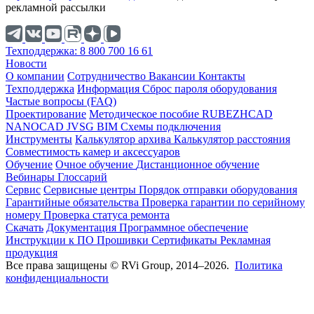
рекламной рассылки
Техподдержка: 8 800 700 16 61
Новости
О компании
Cотрудничество
Вакансии
Контакты
Техподдержка
Информация
Сброс пароля оборудования
Частые вопросы (FAQ)
Проектирование
Методическое пособие
RUBEZHCAD
NANOCAD
JVSG
BIM
Схемы подключения
Инструменты
Калькулятор архива
Калькулятор расстояния
Совместимость камер и аксессуаров
Обучение
Очное обучение
Дистанционное обучение
Вебинары
Глоссарий
Сервис
Сервисные центры
Порядок отправки оборудования
Гарантийные обязательства
Проверка гарантии по серийному
номеру
Проверка статуса ремонта
Скачать
Документация
Программное обеспечение
Инструкции к ПО
Прошивки
Сертификаты
Рекламная
продукция
Все права защищены © RVi Group, 2014–2026.
Политика
конфиденциальности