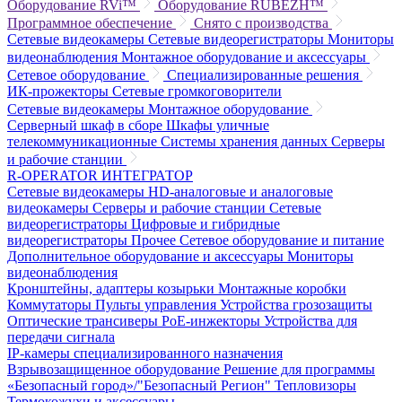
Оборудование RVi™
Оборудование RUBEZH™
Программное обеспечение
Снято с производства
Сетевые видеокамеры
Сетевые видеорегистраторы
Мониторы
видеонаблюдения
Монтажное оборудование и аксессуары
Сетевое оборудование
Специализированные решения
ИК-прожекторы
Сетевые громкоговорители
Сетевые видеокамеры
Монтажное оборудование
Серверный шкаф в сборе
Шкафы уличные
телекоммуникационные
Системы хранения данных
Серверы
и рабочие станции
R-OPERATOR
ИНТЕГРАТОР
Сетевые видеокамеры
HD-аналоговые и аналоговые
видеокамеры
Серверы и рабочие станции
Сетевые
видеорегистраторы
Цифровые и гибридные
видеорегистраторы
Прочее
Сетевое оборудование и питание
Дополнительное оборудование и аксессуары
Мониторы
видеонаблюдения
Кронштейны, адаптеры козырьки
Монтажные коробки
Коммутаторы
Пульты управления
Устройства грозозащиты
Оптические трансиверы
PoE-инжекторы
Устройства для
передачи сигнала
IP-камеры специализированного назначения
Взрывозащищенное оборудование
Решение для программы
«Безопасный город»/"Безопасный Регион"
Тепловизоры
Термокожухи и аксессуары