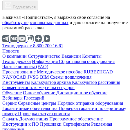
Подписаться
Нажимая «Подписаться», я выражаю свое согласие на
обработку персональных данных
и даю согласие на получение
рекламной рассылки
Техподдержка: 8 800 700 16 61
Новости
О компании
Cотрудничество
Вакансии
Контакты
Техподдержка
Информация
Сброс пароля оборудования
Частые вопросы (FAQ)
Проектирование
Методическое пособие
RUBEZHCAD
NANOCAD
JVSG
BIM
Схемы подключения
Инструменты
Калькулятор архива
Калькулятор расстояния
Совместимость камер и аксессуаров
Обучение
Очное обучение
Дистанционное обучение
Вебинары
Глоссарий
Сервис
Сервисные центры
Порядок отправки оборудования
Гарантийные обязательства
Проверка гарантии по серийному
номеру
Проверка статуса ремонта
Скачать
Документация
Программное обеспечение
Инструкции к ПО
Прошивки
Сертификаты
Рекламная
продукция