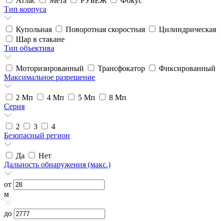
Атлас
Мета
РУБЕЖ
Фокус
Тип корпуса
Купольная
Поворотная скоростная
Цилиндрическая
Шар в стакане
Тип объектива
Моторизированный
Трансфокатор
Фиксированный
Максимальное разрешение
2
Мп
4
Мп
5
Мп
8
Мп
Серия
2
3
4
Безопасный регион
Да
Нет
Дальность обнаружения (макс.)
от
м
до