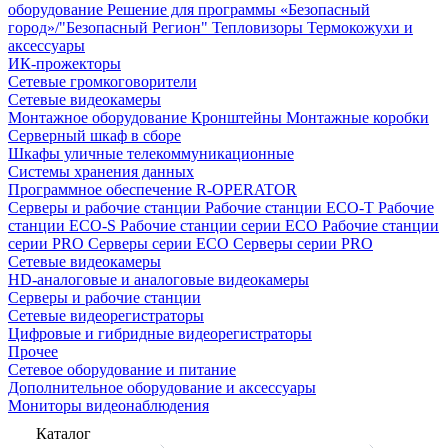
оборудование
Решение для программы «Безопасный
город»/"Безопасный Регион"
Тепловизоры
Термокожухи и
аксессуары
ИК-прожекторы
Сетевые громкоговорители
Сетевые видеокамеры
Монтажное оборудование
Кронштейны
Монтажные коробки
Серверный шкаф в сборе
Шкафы уличные телекоммуникационные
Системы хранения данных
Программное обеспечение R-OPERATOR
Серверы и рабочие станции
Рабочие станции ECO-T
Рабочие
станции ECO-S
Рабочие станции серии ECO
Рабочие станции
серии PRO
Серверы серии ECO
Серверы серии PRO
Сетевые видеокамеры
HD-аналоговые и аналоговые видеокамеры
Серверы и рабочие станции
Сетевые видеорегистраторы
Цифровые и гибридные видеорегистраторы
Прочее
Сетевое оборудование и питание
Дополнительное оборудование и аксессуары
Мониторы видеонаблюдения
Каталог