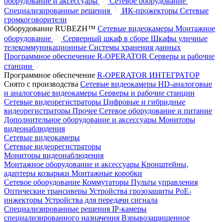
оборудование и аксессуары
Сетевое оборудование
Специализированные решения
ИК-прожекторы
Сетевые
громкоговорители
Оборудование RUBEZH™
Сетевые видеокамеры
Монтажное
оборудование
Серверный шкаф в сборе
Шкафы уличные
телекоммуникационные
Системы хранения данных
Программное обеспечение R-OPERATOR
Серверы и рабочие
станции
Программное обеспечение
R-OPERATOR
ИНТЕГРАТОР
Снято с производства
Сетевые видеокамеры
HD-аналоговые
и аналоговые видеокамеры
Серверы и рабочие станции
Сетевые видеорегистраторы
Цифровые и гибридные
видеорегистраторы
Прочее
Сетевое оборудование и питание
Дополнительное оборудование и аксессуары
Мониторы
видеонаблюдения
Сетевые видеокамеры
Сетевые видеорегистраторы
Мониторы видеонаблюдения
Монтажное оборудование и аксессуары
Кронштейны,
адаптеры козырьки
Монтажные коробки
Сетевое оборудование
Коммутаторы
Пульты управления
Оптические трансиверы
Устройства грозозащиты
PoE-
инжекторы
Устройства для передачи сигнала
Специализированные решения
IP-камеры
специализированного назначения
Взрывозащищенное