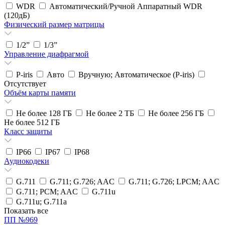
WDR
Автоматический/Ручной Аппаратный WDR
(120дБ)
Физический размер матрицы
1/2”
1/3”
Управление диафрагмой
P-iris
Авто
Вручную; Автоматическое (P-iris)
Отсутствует
Объём карты памяти
Не более 128 ГБ
Не более 2 ТБ
Не более 256 ГБ
Не более 512 ГБ
Класс защиты
IP66
IP67
IP68
Аудиокодеки
G.711
G.711; G.726; AAC
G.711; G.726; LPCM; AAC
G.711; PCM; AAC
G.711u
G.711u; G.711a
Показать все
ПП №969