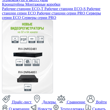
Кронштейны
Монтажные коробки
Рабочие станции ECO-T
Рабочие станции ECO-S
Рабочие
станции серии ECO
Рабочие станции серии PRO
Серверы
серии ECO
Серверы серии PRO
Прайс-лист
Дилеры
Сравнение
Войти
О компании
Новости
Техподдержка
Скачать