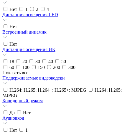
Нет
1
2
4
Дистанция освещения LED
Нет
Встроенный динамик
Нет
Дистанция освещения ИК
18
20
30
40
50
60
100
150
200
300
Показать все
Поддерживаемые видеокодеки
H.264; H.265; H.264+; H.265+; MJPEG
H.264; H.265;
MJPEG
Коридорный режим
Да
Нет
Аудиовход
Нет
1