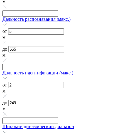
м
Дальность распознавания (макс.)
от
м
до
м
Дальность идентификации (макс.)
от
м
до
м
Широкий динамический диапазон