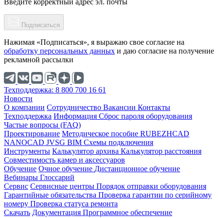
Введите корректный адрес эл. почты
Подписаться
Нажимая «Подписаться», я выражаю свое согласие на
обработку персональных данных
и даю согласие на получение
рекламной рассылки
Техподдержка: 8 800 700 16 61
Новости
О компании
Cотрудничество
Вакансии
Контакты
Техподдержка
Информация
Сброс пароля оборудования
Частые вопросы (FAQ)
Проектирование
Методическое пособие
RUBEZHCAD
NANOCAD
JVSG
BIM
Схемы подключения
Инструменты
Калькулятор архива
Калькулятор расстояния
Совместимость камер и аксессуаров
Обучение
Очное обучение
Дистанционное обучение
Вебинары
Глоссарий
Сервис
Сервисные центры
Порядок отправки оборудования
Гарантийные обязательства
Проверка гарантии по серийному
номеру
Проверка статуса ремонта
Скачать
Документация
Программное обеспечение