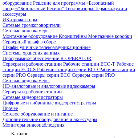
оборудование
Решение для программы «Безопасный
город»/"Безопасный Регион"
Тепловизоры
Термокожухи и
аксессуары
ИК-прожекторы
Сетевые громкоговорители
Сетевые видеокамеры
Монтажное оборудование
Кронштейны
Монтажные коробки
Серверный шкаф в сборе
Шкафы уличные телекоммуникационные
Системы хранения данных
Программное обеспечение R-OPERATOR
Серверы и рабочие станции
Рабочие станции ECO-T
Рабочие
станции ECO-S
Рабочие станции серии ECO
Рабочие станции
серии PRO
Серверы серии ECO
Серверы серии PRO
Сетевые видеокамеры
HD-аналоговые и аналоговые видеокамеры
Серверы и рабочие станции
Сетевые видеорегистраторы
Цифровые и гибридные видеорегистраторы
Прочее
Сетевое оборудование и питание
Дополнительное оборудование и аксессуары
Мониторы видеонаблюдения
Каталог