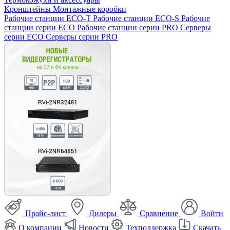
Кронштейны
Монтажные коробки
Рабочие станции ECO-T
Рабочие станции ECO-S
Рабочие
станции серии ECO
Рабочие станции серии PRO
Серверы
серии ECO
Серверы серии PRO
Прайс-лист
Дилеры
Сравнение
Войти
О компании
Новости
Техподдержка
Скачать