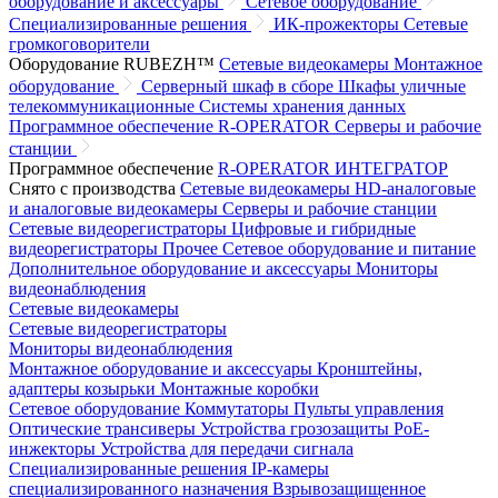
оборудование и аксессуары
Сетевое оборудование
Специализированные решения
ИК-прожекторы
Сетевые
громкоговорители
Оборудование RUBEZH™
Сетевые видеокамеры
Монтажное
оборудование
Серверный шкаф в сборе
Шкафы уличные
телекоммуникационные
Системы хранения данных
Программное обеспечение R-OPERATOR
Серверы и рабочие
станции
Программное обеспечение
R-OPERATOR
ИНТЕГРАТОР
Снято с производства
Сетевые видеокамеры
HD-аналоговые
и аналоговые видеокамеры
Серверы и рабочие станции
Сетевые видеорегистраторы
Цифровые и гибридные
видеорегистраторы
Прочее
Сетевое оборудование и питание
Дополнительное оборудование и аксессуары
Мониторы
видеонаблюдения
Сетевые видеокамеры
Сетевые видеорегистраторы
Мониторы видеонаблюдения
Монтажное оборудование и аксессуары
Кронштейны,
адаптеры козырьки
Монтажные коробки
Сетевое оборудование
Коммутаторы
Пульты управления
Оптические трансиверы
Устройства грозозащиты
PoE-
инжекторы
Устройства для передачи сигнала
Специализированные решения
IP-камеры
специализированного назначения
Взрывозащищенное