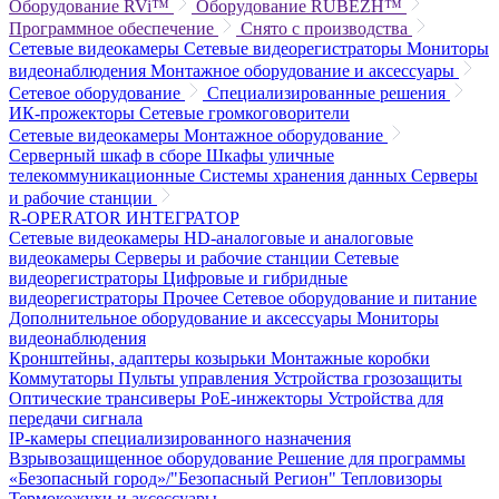
Оборудование RVi™
Оборудование RUBEZH™
Программное обеспечение
Снято с производства
Сетевые видеокамеры
Сетевые видеорегистраторы
Мониторы
видеонаблюдения
Монтажное оборудование и аксессуары
Сетевое оборудование
Специализированные решения
ИК-прожекторы
Сетевые громкоговорители
Сетевые видеокамеры
Монтажное оборудование
Серверный шкаф в сборе
Шкафы уличные
телекоммуникационные
Системы хранения данных
Серверы
и рабочие станции
R-OPERATOR
ИНТЕГРАТОР
Сетевые видеокамеры
HD-аналоговые и аналоговые
видеокамеры
Серверы и рабочие станции
Сетевые
видеорегистраторы
Цифровые и гибридные
видеорегистраторы
Прочее
Сетевое оборудование и питание
Дополнительное оборудование и аксессуары
Мониторы
видеонаблюдения
Кронштейны, адаптеры козырьки
Монтажные коробки
Коммутаторы
Пульты управления
Устройства грозозащиты
Оптические трансиверы
PoE-инжекторы
Устройства для
передачи сигнала
IP-камеры специализированного назначения
Взрывозащищенное оборудование
Решение для программы
«Безопасный город»/"Безопасный Регион"
Тепловизоры
Термокожухи и аксессуары