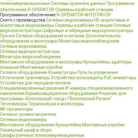
телекоммуникационные
Системы хранения данных
Программное
обеспечение R-OPERATOR
Серверы и рабочие станции
Программное обеспечение
R-OPERATOR
ИНТЕГРАТОР
Снято с производства
Сетевые видеокамеры
HD-аналоговые и
аналоговые видеокамеры
Серверы и рабочие станции
Сетевые
видеорегистраторы
Цифровые и гибридные видеорегистраторы
Прочее
Сетевое оборудование и питание
Дополнительное
оборудование и аксессуары
Мониторы видеонаблюдения
Сетевые видеокамеры
Сетевые видеорегистраторы
Мониторы видеонаблюдения
Монтажное оборудование и аксессуары
Кронштейны, адаптеры
козырьки
Монтажные коробки
Сетевое оборудование
Коммутаторы
Пульты управления
Оптические трансиверы
Устройства грозозащиты
PoE-инжекторы
Устройства для передачи сигнала
Специализированные решения
IP-камеры специализированного
назначения
Взрывозащищенное оборудование
Решение для
программы «Безопасный город»/"Безопасный Регион"
Тепловизоры
Термокожухи и аксессуары
ИК-прожекторы
Сетевые громкоговорители
Сетевые видеокамеры
Монтажное оборудование
Кронштейны
Монтажные коробки
Серверный шкаф в сборе
Шкафы уличные телекоммуникационные