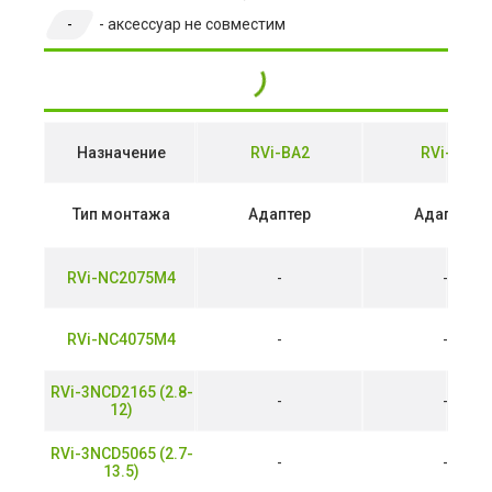
-
- аксессуар не совместим
Назначение
RVi-BA2
RVi-BA
Тип монтажа
Адаптер
Адаптер
RVi-NC2075M4
-
-
RVi-NC4075M4
-
-
RVi-3NCD2165 (2.8-
-
-
12)
RVi-3NCD5065 (2.7-
-
-
13.5)