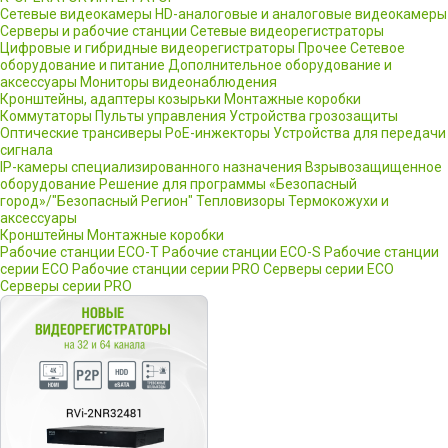
Сетевые видеокамеры
HD-аналоговые и аналоговые видеокамеры
Серверы и рабочие станции
Сетевые видеорегистраторы
Цифровые и гибридные видеорегистраторы
Прочее
Сетевое
оборудование и питание
Дополнительное оборудование и
аксессуары
Мониторы видеонаблюдения
Кронштейны, адаптеры козырьки
Монтажные коробки
Коммутаторы
Пульты управления
Устройства грозозащиты
Оптические трансиверы
PoE-инжекторы
Устройства для передачи
сигнала
IP-камеры специализированного назначения
Взрывозащищенное
оборудование
Решение для программы «Безопасный
город»/"Безопасный Регион"
Тепловизоры
Термокожухи и
аксессуары
Кронштейны
Монтажные коробки
Рабочие станции ECO-T
Рабочие станции ECO-S
Рабочие станции
серии ECO
Рабочие станции серии PRO
Серверы серии ECO
Серверы серии PRO