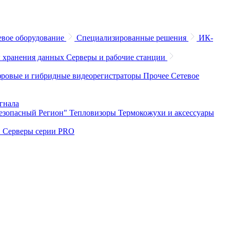
евое оборудование
Специализированные решения
ИК-
 хранения данных
Серверы и рабочие станции
ровые и гибридные видеорегистраторы
Прочее
Сетевое
игнала
Безопасный Регион"
Тепловизоры
Термокожухи и аксессуары
O
Серверы серии PRO