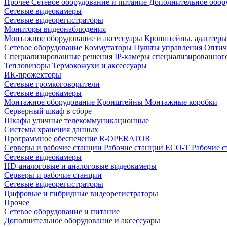
Прочее
Сетевое оборудование и питание
Дополнительное обор
Сетевые видеокамеры
Сетевые видеорегистраторы
Мониторы видеонаблюдения
Монтажное оборудование и аксессуары
Кронштейны, адаптеры
Сетевое оборудование
Коммутаторы
Пульты управления
Оптич
Специализированные решения
IP-камеры специализированног
Тепловизоры
Термокожухи и аксессуары
ИК-прожекторы
Сетевые громкоговорители
Сетевые видеокамеры
Монтажное оборудование
Кронштейны
Монтажные коробки
Серверный шкаф в сборе
Шкафы уличные телекоммуникационные
Системы хранения данных
Программное обеспечение R-OPERATOR
Серверы и рабочие станции
Рабочие станции ECO-T
Рабочие 
Сетевые видеокамеры
HD-аналоговые и аналоговые видеокамеры
Серверы и рабочие станции
Сетевые видеорегистраторы
Цифровые и гибридные видеорегистраторы
Прочее
Сетевое оборудование и питание
Дополнительное оборудование и аксессуары