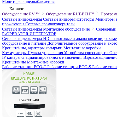
Мониторы видеонаблюдения
Каталог
Оборудование RVi™
Оборудование RUBEZH™
Програм
Сетевые видеокамеры
Сетевые видеорегистраторы
Мониторы 
прожекторы
Сетевые громкоговорители
Сетевые видеокамеры
Монтажное оборудование
Серверный
R-OPERATOR
ИНТЕГРАТОР
Сетевые видеокамеры
HD-аналоговые и аналоговые видеокам
оборудование и питание
Дополнительное оборудование и аксе
Кронштейны, адаптеры козырьки
Монтажные коробки
Коммутаторы
Пульты управления
Устройства грозозащиты
Опт
IP-камеры специализированного назначения
Взрывозащищенно
Кронштейны
Монтажные коробки
Рабочие станции ECO-T
Рабочие станции ECO-S
Рабочие ста