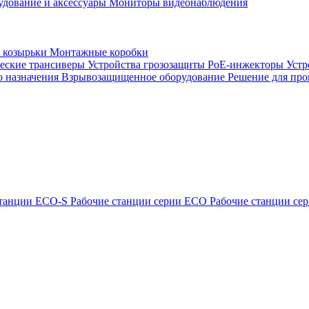
удование и аксессуары
Мониторы видеонаблюдения
 козырьки
Монтажные коробки
еские трансиверы
Устройства грозозащиты
PoE-инжекторы
Устр
о назначения
Взрывозащищенное оборудование
Решение для про
станции ECO-S
Рабочие станции серии ECO
Рабочие станции с