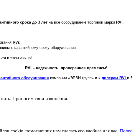
нтийного срока до 3 лет
на все оборудование торговой марки
RVi
.
дования
RVi;
нием к гарантийному сроку
оборудования.
ься в этом лично!
RVi
– надежность, проверенная временем!
рантийного обслуживания
компании «ЭРВИ групп»
и к
дилерам RVi
в 
отать. Приносим свои извинения.
йлов cookie, помогающих нам сделать его удобнее для вас.
Подро