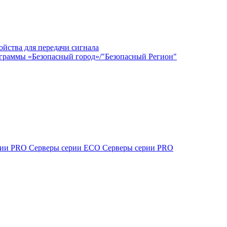
ойства для передачи сигнала
граммы «Безопасный город»/"Безопасный Регион"
ерии PRO
Серверы серии ECO
Серверы серии PRO