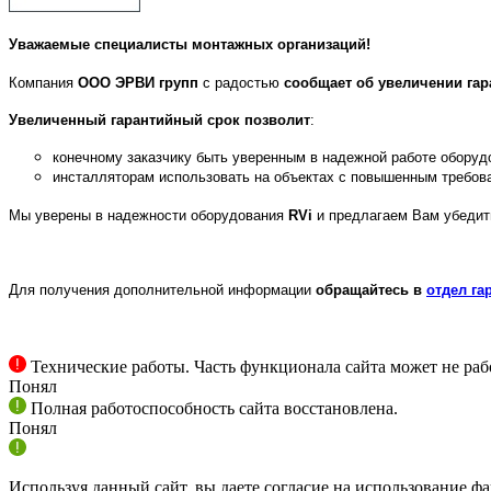
Уважаемые специалисты монтажных организаций!
Компания
ООО ЭРВИ групп
с радостью
сообщает об увеличении гара
Увеличенный гарантийный срок позволит
:
конечному заказчику быть уверенным в надежной работе обору
инсталляторам использовать на объектах с повышенным требова
Мы уверены в надежности оборудования
RVi
и предлагаем Вам убедит
Для получения дополнительной информации
обращайтесь
в
отдел га
Технические работы. Часть функционала сайта может не раб
Понял
Полная работоспособность сайта восстановлена.
Понял
Используя данный сайт, вы даете согласие на использование фа