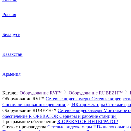
Россия
Беларусь
Казахстан
Армения
Каталог
Оборудование RVi™
Оборудование RUBEZH™
Оборудование RVi™
Сетевые видеокамеры
Сетевые видеорег
Специализированные решения
ИК-прожекторы
Сетевые гр
Оборудование RUBEZH™
Сетевые видеокамеры
Монтажное о
обеспечение R-OPERATOR
Серверы и рабочие станции
Программное обеспечение
R-OPERATOR
ИНТЕГРАТОР
Снято с производства
Сетевые видеокамеры
HD-аналоговые и 