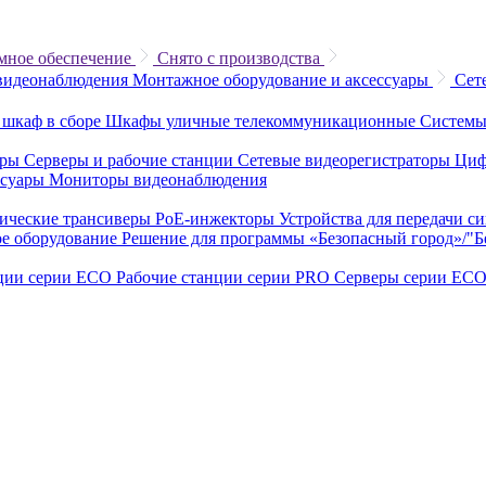
мное обеспечение
Снято с производства
видеонаблюдения
Монтажное оборудование и аксессуары
Сет
 шкаф в сборе
Шкафы уличные телекоммуникационные
Системы
еры
Серверы и рабочие станции
Сетевые видеорегистраторы
Циф
ссуары
Мониторы видеонаблюдения
ические трансиверы
PoE-инжекторы
Устройства для передачи с
е оборудование
Решение для программы «Безопасный город»/"
нции серии ECO
Рабочие станции серии PRO
Серверы серии EC