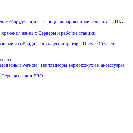
евое оборудование
Специализированные решения
ИК-
 хранения данных
Серверы и рабочие станции
ровые и гибридные видеорегистраторы
Прочее
Сетевое
игнала
Безопасный Регион"
Тепловизоры
Термокожухи и аксессуары
O
Серверы серии PRO