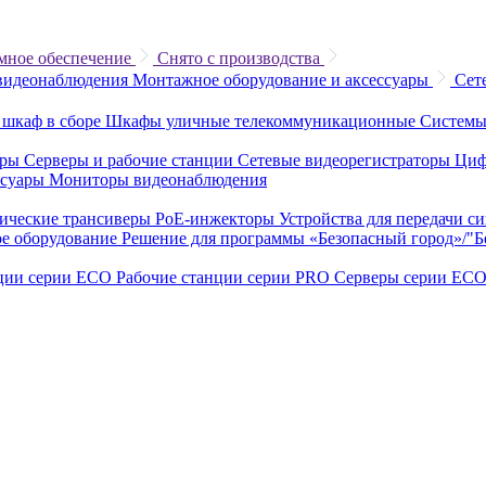
мное обеспечение
Снято с производства
видеонаблюдения
Монтажное оборудование и аксессуары
Сет
 шкаф в сборе
Шкафы уличные телекоммуникационные
Системы
еры
Серверы и рабочие станции
Сетевые видеорегистраторы
Циф
ссуары
Мониторы видеонаблюдения
ические трансиверы
PoE-инжекторы
Устройства для передачи с
е оборудование
Решение для программы «Безопасный город»/"
нции серии ECO
Рабочие станции серии PRO
Серверы серии EC