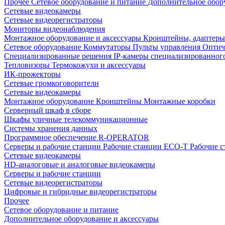
Прочее
Сетевое оборудование и питание
Дополнительное обор
Сетевые видеокамеры
Сетевые видеорегистраторы
Мониторы видеонаблюдения
Монтажное оборудование и аксессуары
Кронштейны, адаптеры
Сетевое оборудование
Коммутаторы
Пульты управления
Оптич
Специализированные решения
IP-камеры специализированног
Тепловизоры
Термокожухи и аксессуары
ИК-прожекторы
Сетевые громкоговорители
Сетевые видеокамеры
Монтажное оборудование
Кронштейны
Монтажные коробки
Серверный шкаф в сборе
Шкафы уличные телекоммуникационные
Системы хранения данных
Программное обеспечение R-OPERATOR
Серверы и рабочие станции
Рабочие станции ECO-T
Рабочие 
Сетевые видеокамеры
HD-аналоговые и аналоговые видеокамеры
Серверы и рабочие станции
Сетевые видеорегистраторы
Цифровые и гибридные видеорегистраторы
Прочее
Сетевое оборудование и питание
Дополнительное оборудование и аксессуары