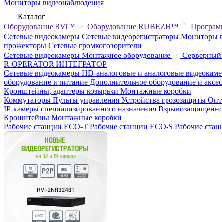
Мониторы видеонаблюдения
Каталог
Оборудование RVi™
Оборудование RUBEZH™
Програм
Сетевые видеокамеры
Сетевые видеорегистраторы
Мониторы 
прожекторы
Сетевые громкоговорители
Сетевые видеокамеры
Монтажное оборудование
Серверный
R-OPERATOR
ИНТЕГРАТОР
Сетевые видеокамеры
HD-аналоговые и аналоговые видеокам
оборудование и питание
Дополнительное оборудование и аксе
Кронштейны, адаптеры козырьки
Монтажные коробки
Коммутаторы
Пульты управления
Устройства грозозащиты
Опт
IP-камеры специализированного назначения
Взрывозащищенно
Кронштейны
Монтажные коробки
Рабочие станции ECO-T
Рабочие станции ECO-S
Рабочие ста