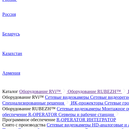
Россия
Беларусь
Казахстан
Армения
Каталог
Оборудование RVi™
Оборудование RUBEZH™
Оборудование RVi™
Сетевые видеокамеры
Сетевые видеорег
Специализированные решения
ИК-прожекторы
Сетевые гр
Оборудование RUBEZH™
Сетевые видеокамеры
Монтажное о
обеспечение R-OPERATOR
Серверы и рабочие станции
Программное обеспечение
R-OPERATOR
ИНТЕГРАТОР
Снято с производства
Сетевые видеокамеры
HD-аналоговые и 