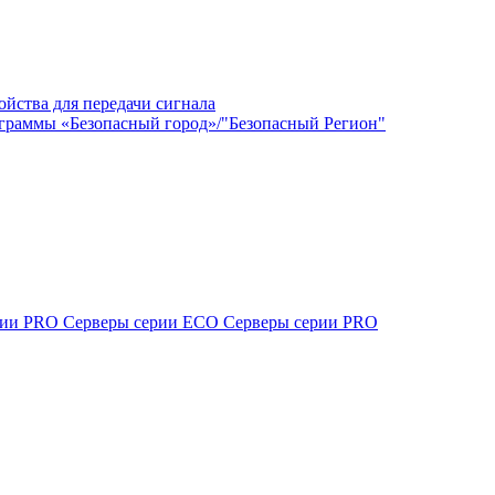
ойства для передачи сигнала
граммы «Безопасный город»/"Безопасный Регион"
ерии PRO
Серверы серии ECO
Серверы серии PRO