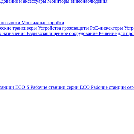
удование и аксессуары
Мониторы видеонаблюдения
 козырьки
Монтажные коробки
еские трансиверы
Устройства грозозащиты
PoE-инжекторы
Устр
о назначения
Взрывозащищенное оборудование
Решение для про
станции ECO-S
Рабочие станции серии ECO
Рабочие станции с