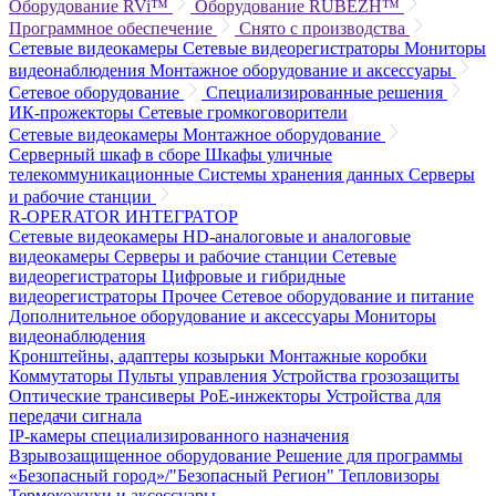
Оборудование RVi™
Оборудование RUBEZH™
Программное обеспечение
Снято с производства
Сетевые видеокамеры
Сетевые видеорегистраторы
Мониторы
видеонаблюдения
Монтажное оборудование и аксессуары
Сетевое оборудование
Специализированные решения
ИК-прожекторы
Сетевые громкоговорители
Сетевые видеокамеры
Монтажное оборудование
Серверный шкаф в сборе
Шкафы уличные
телекоммуникационные
Системы хранения данных
Серверы
и рабочие станции
R-OPERATOR
ИНТЕГРАТОР
Сетевые видеокамеры
HD-аналоговые и аналоговые
видеокамеры
Серверы и рабочие станции
Сетевые
видеорегистраторы
Цифровые и гибридные
видеорегистраторы
Прочее
Сетевое оборудование и питание
Дополнительное оборудование и аксессуары
Мониторы
видеонаблюдения
Кронштейны, адаптеры козырьки
Монтажные коробки
Коммутаторы
Пульты управления
Устройства грозозащиты
Оптические трансиверы
PoE-инжекторы
Устройства для
передачи сигнала
IP-камеры специализированного назначения
Взрывозащищенное оборудование
Решение для программы
«Безопасный город»/"Безопасный Регион"
Тепловизоры
Термокожухи и аксессуары