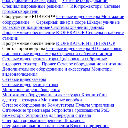
оборудование и аксессуары
Сетевое оборудование
Специализированные решения
ИК-прожекторы
Сетевые
громкоговорители
Оборудование RUBEZH™
Сетевые видеокамеры
Монтажное
оборудование
Серверный шкаф в сборе
Шкафы уличные
телекоммуникационные
Системы хранения данных
Программное обеспечение R-OPERATOR
Серверы и рабочие
станции
Программное обеспечение
R-OPERATOR
ИНТЕГРАТОР
Снято с производства
Сетевые видеокамеры
HD-аналоговые
и аналоговые видеокамеры
Серверы и рабочие станции
Сетевые видеорегистраторы
Цифровые и гибридные
видеорегистраторы
Прочее
Сетевое оборудование и питание
Дополнительное оборудование и аксессуары
Мониторы
видеонаблюдения
Сетевые видеокамеры
Сетевые видеорегистраторы
Мониторы видеонаблюдения
Монтажное оборудование и аксессуары
Кронштейны,
адаптеры козырьки
Монтажные коробки
Сетевое оборудование
Коммутаторы
Пульты управления
Оптические трансиверы
Устройства грозозащиты
PoE-
инжекторы
Устройства для передачи сигнала
Специализированные решения
IP-камеры
специализированного назначения
Взрывозащищенное