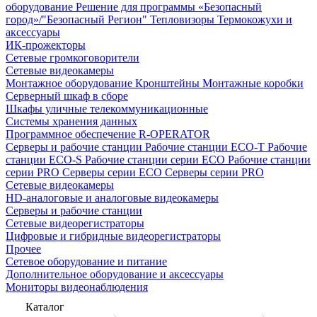
оборудование
Решение для программы «Безопасный
город»/"Безопасный Регион"
Тепловизоры
Термокожухи и
аксессуары
ИК-прожекторы
Сетевые громкоговорители
Сетевые видеокамеры
Монтажное оборудование
Кронштейны
Монтажные коробки
Серверный шкаф в сборе
Шкафы уличные телекоммуникационные
Системы хранения данных
Программное обеспечение R-OPERATOR
Серверы и рабочие станции
Рабочие станции ECO-T
Рабочие
станции ECO-S
Рабочие станции серии ECO
Рабочие станции
серии PRO
Серверы серии ECO
Серверы серии PRO
Сетевые видеокамеры
HD-аналоговые и аналоговые видеокамеры
Серверы и рабочие станции
Сетевые видеорегистраторы
Цифровые и гибридные видеорегистраторы
Прочее
Сетевое оборудование и питание
Дополнительное оборудование и аксессуары
Мониторы видеонаблюдения
Каталог