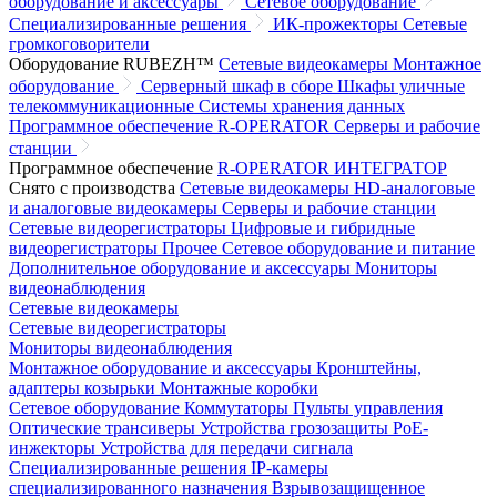
оборудование и аксессуары
Сетевое оборудование
Специализированные решения
ИК-прожекторы
Сетевые
громкоговорители
Оборудование RUBEZH™
Сетевые видеокамеры
Монтажное
оборудование
Серверный шкаф в сборе
Шкафы уличные
телекоммуникационные
Системы хранения данных
Программное обеспечение R-OPERATOR
Серверы и рабочие
станции
Программное обеспечение
R-OPERATOR
ИНТЕГРАТОР
Снято с производства
Сетевые видеокамеры
HD-аналоговые
и аналоговые видеокамеры
Серверы и рабочие станции
Сетевые видеорегистраторы
Цифровые и гибридные
видеорегистраторы
Прочее
Сетевое оборудование и питание
Дополнительное оборудование и аксессуары
Мониторы
видеонаблюдения
Сетевые видеокамеры
Сетевые видеорегистраторы
Мониторы видеонаблюдения
Монтажное оборудование и аксессуары
Кронштейны,
адаптеры козырьки
Монтажные коробки
Сетевое оборудование
Коммутаторы
Пульты управления
Оптические трансиверы
Устройства грозозащиты
PoE-
инжекторы
Устройства для передачи сигнала
Специализированные решения
IP-камеры
специализированного назначения
Взрывозащищенное