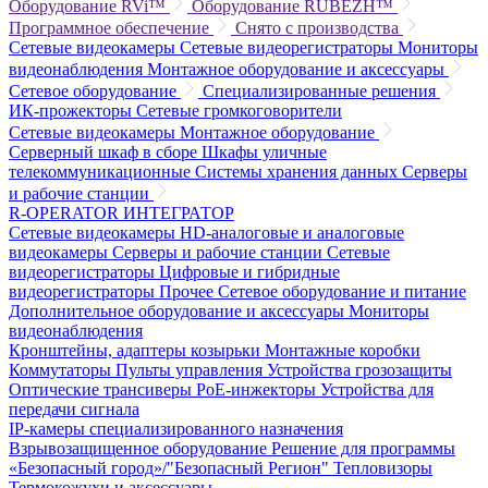
Оборудование RVi™
Оборудование RUBEZH™
Программное обеспечение
Снято с производства
Сетевые видеокамеры
Сетевые видеорегистраторы
Мониторы
видеонаблюдения
Монтажное оборудование и аксессуары
Сетевое оборудование
Специализированные решения
ИК-прожекторы
Сетевые громкоговорители
Сетевые видеокамеры
Монтажное оборудование
Серверный шкаф в сборе
Шкафы уличные
телекоммуникационные
Системы хранения данных
Серверы
и рабочие станции
R-OPERATOR
ИНТЕГРАТОР
Сетевые видеокамеры
HD-аналоговые и аналоговые
видеокамеры
Серверы и рабочие станции
Сетевые
видеорегистраторы
Цифровые и гибридные
видеорегистраторы
Прочее
Сетевое оборудование и питание
Дополнительное оборудование и аксессуары
Мониторы
видеонаблюдения
Кронштейны, адаптеры козырьки
Монтажные коробки
Коммутаторы
Пульты управления
Устройства грозозащиты
Оптические трансиверы
PoE-инжекторы
Устройства для
передачи сигнала
IP-камеры специализированного назначения
Взрывозащищенное оборудование
Решение для программы
«Безопасный город»/"Безопасный Регион"
Тепловизоры
Термокожухи и аксессуары