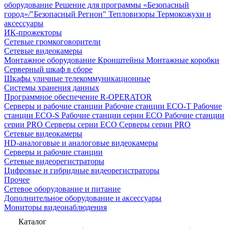
оборудование
Решение для программы «Безопасный
город»/"Безопасный Регион"
Тепловизоры
Термокожухи и
аксессуары
ИК-прожекторы
Сетевые громкоговорители
Сетевые видеокамеры
Монтажное оборудование
Кронштейны
Монтажные коробки
Серверный шкаф в сборе
Шкафы уличные телекоммуникационные
Системы хранения данных
Программное обеспечение R-OPERATOR
Серверы и рабочие станции
Рабочие станции ECO-T
Рабочие
станции ECO-S
Рабочие станции серии ECO
Рабочие станции
серии PRO
Серверы серии ECO
Серверы серии PRO
Сетевые видеокамеры
HD-аналоговые и аналоговые видеокамеры
Серверы и рабочие станции
Сетевые видеорегистраторы
Цифровые и гибридные видеорегистраторы
Прочее
Сетевое оборудование и питание
Дополнительное оборудование и аксессуары
Мониторы видеонаблюдения
Каталог