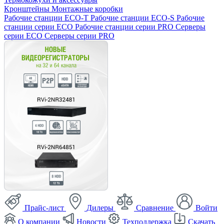
Кронштейны
Монтажные коробки
Рабочие станции ECO-T
Рабочие станции ECO-S
Рабочие
станции серии ECO
Рабочие станции серии PRO
Серверы
серии ECO
Серверы серии PRO
Прайс-лист
Дилеры
Сравнение
Войти
О компании
Новости
Техподдержка
Скачать