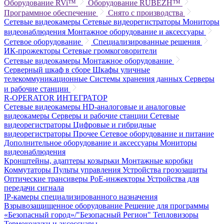
Оборудование RVi™
Оборудование RUBEZH™
Программное обеспечение
Снято с производства
Сетевые видеокамеры
Сетевые видеорегистраторы
Мониторы
видеонаблюдения
Монтажное оборудование и аксессуары
Сетевое оборудование
Специализированные решения
ИК-прожекторы
Сетевые громкоговорители
Сетевые видеокамеры
Монтажное оборудование
Серверный шкаф в сборе
Шкафы уличные
телекоммуникационные
Системы хранения данных
Серверы
и рабочие станции
R-OPERATOR
ИНТЕГРАТОР
Сетевые видеокамеры
HD-аналоговые и аналоговые
видеокамеры
Серверы и рабочие станции
Сетевые
видеорегистраторы
Цифровые и гибридные
видеорегистраторы
Прочее
Сетевое оборудование и питание
Дополнительное оборудование и аксессуары
Мониторы
видеонаблюдения
Кронштейны, адаптеры козырьки
Монтажные коробки
Коммутаторы
Пульты управления
Устройства грозозащиты
Оптические трансиверы
PoE-инжекторы
Устройства для
передачи сигнала
IP-камеры специализированного назначения
Взрывозащищенное оборудование
Решение для программы
«Безопасный город»/"Безопасный Регион"
Тепловизоры
Термокожухи и аксессуары