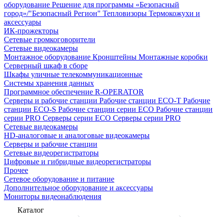
оборудование
Решение для программы «Безопасный
город»/"Безопасный Регион"
Тепловизоры
Термокожухи и
аксессуары
ИК-прожекторы
Сетевые громкоговорители
Сетевые видеокамеры
Монтажное оборудование
Кронштейны
Монтажные коробки
Серверный шкаф в сборе
Шкафы уличные телекоммуникационные
Системы хранения данных
Программное обеспечение R-OPERATOR
Серверы и рабочие станции
Рабочие станции ECO-T
Рабочие
станции ECO-S
Рабочие станции серии ECO
Рабочие станции
серии PRO
Серверы серии ECO
Серверы серии PRO
Сетевые видеокамеры
HD-аналоговые и аналоговые видеокамеры
Серверы и рабочие станции
Сетевые видеорегистраторы
Цифровые и гибридные видеорегистраторы
Прочее
Сетевое оборудование и питание
Дополнительное оборудование и аксессуары
Мониторы видеонаблюдения
Каталог