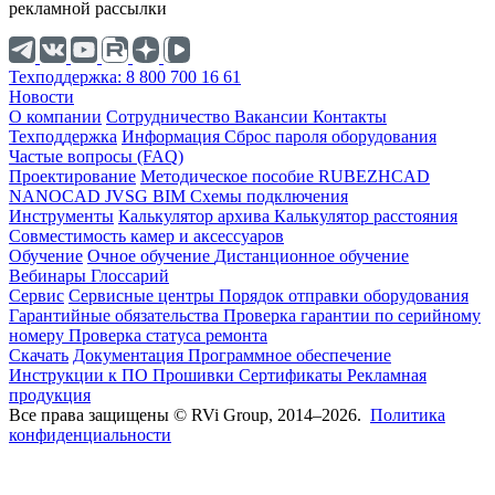
рекламной рассылки
Техподдержка: 8 800 700 16 61
Новости
О компании
Cотрудничество
Вакансии
Контакты
Техподдержка
Информация
Сброс пароля оборудования
Частые вопросы (FAQ)
Проектирование
Методическое пособие
RUBEZHCAD
NANOCAD
JVSG
BIM
Схемы подключения
Инструменты
Калькулятор архива
Калькулятор расстояния
Совместимость камер и аксессуаров
Обучение
Очное обучение
Дистанционное обучение
Вебинары
Глоссарий
Сервис
Сервисные центры
Порядок отправки оборудования
Гарантийные обязательства
Проверка гарантии по серийному
номеру
Проверка статуса ремонта
Скачать
Документация
Программное обеспечение
Инструкции к ПО
Прошивки
Сертификаты
Рекламная
продукция
Все права защищены © RVi Group, 2014–2026.
Политика
конфиденциальности