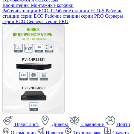
Кронштейны
Монтажные коробки
Рабочие станции ECO-T
Рабочие станции ECO-S
Рабочие
станции серии ECO
Рабочие станции серии PRO
Серверы
серии ECO
Серверы серии PRO
Прайс-лист
Дилеры
Сравнение
Войти
О компании
Новости
Техподдержка
Скачать