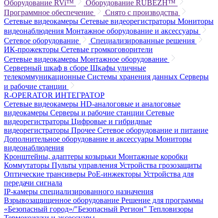
Оборудование RVi™
Оборудование RUBEZH™
Программное обеспечение
Снято с производства
Сетевые видеокамеры
Сетевые видеорегистраторы
Мониторы
видеонаблюдения
Монтажное оборудование и аксессуары
Сетевое оборудование
Специализированные решения
ИК-прожекторы
Сетевые громкоговорители
Сетевые видеокамеры
Монтажное оборудование
Серверный шкаф в сборе
Шкафы уличные
телекоммуникационные
Системы хранения данных
Серверы
и рабочие станции
R-OPERATOR
ИНТЕГРАТОР
Сетевые видеокамеры
HD-аналоговые и аналоговые
видеокамеры
Серверы и рабочие станции
Сетевые
видеорегистраторы
Цифровые и гибридные
видеорегистраторы
Прочее
Сетевое оборудование и питание
Дополнительное оборудование и аксессуары
Мониторы
видеонаблюдения
Кронштейны, адаптеры козырьки
Монтажные коробки
Коммутаторы
Пульты управления
Устройства грозозащиты
Оптические трансиверы
PoE-инжекторы
Устройства для
передачи сигнала
IP-камеры специализированного назначения
Взрывозащищенное оборудование
Решение для программы
«Безопасный город»/"Безопасный Регион"
Тепловизоры
Термокожухи и аксессуары