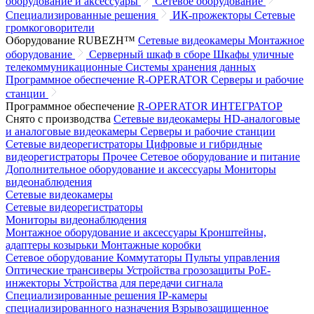
оборудование и аксессуары
Сетевое оборудование
Специализированные решения
ИК-прожекторы
Сетевые
громкоговорители
Оборудование RUBEZH™
Сетевые видеокамеры
Монтажное
оборудование
Серверный шкаф в сборе
Шкафы уличные
телекоммуникационные
Системы хранения данных
Программное обеспечение R-OPERATOR
Серверы и рабочие
станции
Программное обеспечение
R-OPERATOR
ИНТЕГРАТОР
Снято с производства
Сетевые видеокамеры
HD-аналоговые
и аналоговые видеокамеры
Серверы и рабочие станции
Сетевые видеорегистраторы
Цифровые и гибридные
видеорегистраторы
Прочее
Сетевое оборудование и питание
Дополнительное оборудование и аксессуары
Мониторы
видеонаблюдения
Сетевые видеокамеры
Сетевые видеорегистраторы
Мониторы видеонаблюдения
Монтажное оборудование и аксессуары
Кронштейны,
адаптеры козырьки
Монтажные коробки
Сетевое оборудование
Коммутаторы
Пульты управления
Оптические трансиверы
Устройства грозозащиты
PoE-
инжекторы
Устройства для передачи сигнала
Специализированные решения
IP-камеры
специализированного назначения
Взрывозащищенное