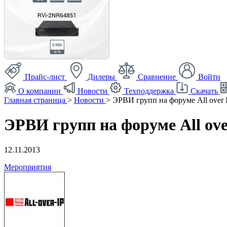
Прайс-лист
Дилеры
Сравнение
Войти
О компании
Новости
Техподдержка
Скачать
Главная страница
>
Новости
>
ЭРВИ групп на форуме All over 
ЭРВИ групп на форуме All ove
12.11.2013
Мероприятия