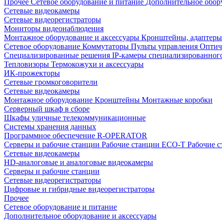
Прочее
Сетевое оборудование и питание
Дополнительное обор
Сетевые видеокамеры
Сетевые видеорегистраторы
Мониторы видеонаблюдения
Монтажное оборудование и аксессуары
Кронштейны, адаптеры
Сетевое оборудование
Коммутаторы
Пульты управления
Оптич
Специализированные решения
IP-камеры специализированног
Тепловизоры
Термокожухи и аксессуары
ИК-прожекторы
Сетевые громкоговорители
Сетевые видеокамеры
Монтажное оборудование
Кронштейны
Монтажные коробки
Серверный шкаф в сборе
Шкафы уличные телекоммуникационные
Системы хранения данных
Программное обеспечение R-OPERATOR
Серверы и рабочие станции
Рабочие станции ECO-T
Рабочие 
Сетевые видеокамеры
HD-аналоговые и аналоговые видеокамеры
Серверы и рабочие станции
Сетевые видеорегистраторы
Цифровые и гибридные видеорегистраторы
Прочее
Сетевое оборудование и питание
Дополнительное оборудование и аксессуары