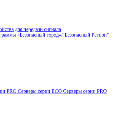
ойства для передачи сигнала
граммы «Безопасный город»/"Безопасный Регион"
ерии PRO
Серверы серии ECO
Серверы серии PRO