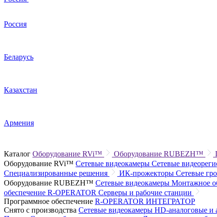
Россия
Беларусь
Казахстан
Армения
Каталог
Оборудование RVi™
Оборудование RUBEZH™
Оборудование RVi™
Сетевые видеокамеры
Сетевые видеорег
Специализированные решения
ИК-прожекторы
Сетевые гр
Оборудование RUBEZH™
Сетевые видеокамеры
Монтажное о
обеспечение R-OPERATOR
Серверы и рабочие станции
Программное обеспечение
R-OPERATOR
ИНТЕГРАТОР
Снято с производства
Сетевые видеокамеры
HD-аналоговые и 