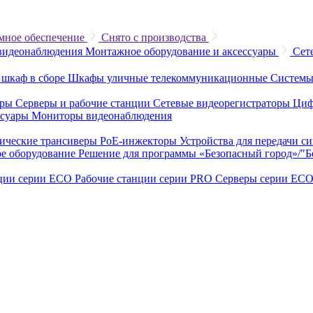
мное обеспечение
Снято с производства
видеонаблюдения
Монтажное оборудование и аксессуары
Сет
 шкаф в сборе
Шкафы уличные телекоммуникационные
Системы
еры
Серверы и рабочие станции
Сетевые видеорегистраторы
Циф
ссуары
Мониторы видеонаблюдения
ические трансиверы
PoE-инжекторы
Устройства для передачи с
е оборудование
Решение для программы «Безопасный город»/"
нции серии ECO
Рабочие станции серии PRO
Серверы серии EC