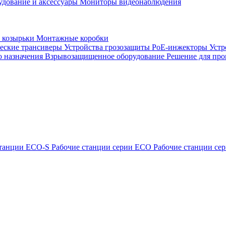
удование и аксессуары
Мониторы видеонаблюдения
 козырьки
Монтажные коробки
еские трансиверы
Устройства грозозащиты
PoE-инжекторы
Устр
о назначения
Взрывозащищенное оборудование
Решение для про
станции ECO-S
Рабочие станции серии ECO
Рабочие станции с