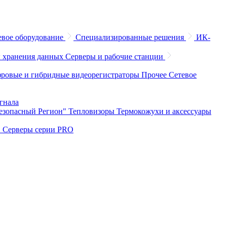
евое оборудование
Специализированные решения
ИК-
 хранения данных
Серверы и рабочие станции
ровые и гибридные видеорегистраторы
Прочее
Сетевое
игнала
Безопасный Регион"
Тепловизоры
Термокожухи и аксессуары
O
Серверы серии PRO