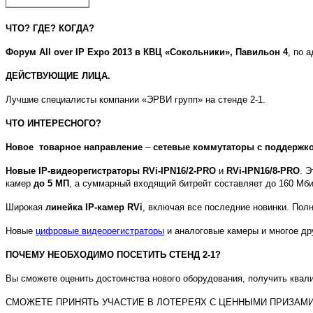
ЧТО? ГДЕ? КОГДА?
Форум
All
over
IP
Expo
2013 в КВЦ «Сокольники», Павильон 4
, по 
ДЕЙСТВУЮЩИЕ ЛИЦА.
Лучшие специалисты компании «ЭРВИ групп» на стенде 2-1.
ЧТО ИНТЕРЕСНОГО?
Новое товарное направление
–
сетевые коммутаторы с поддержк
Новые
IP
-видеорегистраторы
RVi
-
IPN
16/2-
PRO
и
RVi
-
IPN
16/8-
PRO
. 
камер
до 5 МП
, а суммарный входящий битрейт составляет до 160 Мби
Широкая
линейка
IP
-камер
RVi
, включая все последние новинки. Пол
Новые
цифровые видеорегистраторы
и аналоговые камеры и многое др
ПОЧЕМУ НЕОБХОДИМО ПОСЕТИТЬ СТЕНД 2-1?
Вы сможете оценить достоинства нового оборудования, получить квал
СМОЖЕТЕ ПРИНЯТЬ УЧАСТИЕ В ЛОТЕРЕЯХ С ЦЕННЫМИ ПРИЗАМИ