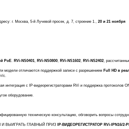
адресу: г. Москва, 5-й Лучевой просек, д. 7, строение 1.,
20 и 21 ноября
ой
PoE
.
RVi
-
NS
0401
,
RVi
-
NS
0800
,
RVi
-
NS
1602
,
RVi
-
NS
2402
, рассчитанны
Эти модели отличаются поддержкой записи с разрешением
Full
HD
в реа
т/с.
ная интеграция с
IP
-видеорегистраторами
RVi
и поддержка протоколов
O
угое оборудование.
ифицированную техническую консультацию, обговорить вопросы сотрудн
 И ВЫИГРАТЬ ГЛАВНЫЙ ПРИЗ
IP
-ВИДЕОРЕГИСТРАТОР
RVi
-
IPN
16/2-
P