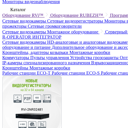
Мониторы видеонаблюдения
Каталог
Оборудование RVi™
Оборудование RUBEZH™
Програм
Сетевые видеокамеры
Сетевые видеорегистраторы
Мониторы 
прожекторы
Сетевые громкоговорители
Сетевые видеокамеры
Монтажное оборудование
Серверный
R-OPERATOR
ИНТЕГРАТОР
Сетевые видеокамеры
HD-аналоговые и аналоговые видеокам
оборудование и питание
Дополнительное оборудование и аксе
Кронштейны, адаптеры козырьки
Монтажные коробки
Коммутаторы
Пульты управления
Устройства грозозащиты
Опт
IP-камеры специализированного назначения
Взрывозащищенно
Кронштейны
Монтажные коробки
Рабочие станции ECO-T
Рабочие станции ECO-S
Рабочие ста