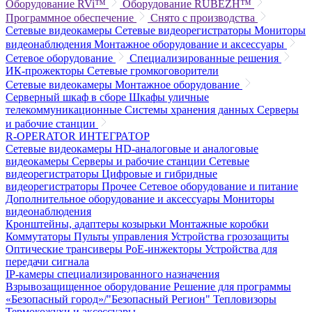
Оборудование RVi™
Оборудование RUBEZH™
Программное обеспечение
Снято с производства
Сетевые видеокамеры
Сетевые видеорегистраторы
Мониторы
видеонаблюдения
Монтажное оборудование и аксессуары
Сетевое оборудование
Специализированные решения
ИК-прожекторы
Сетевые громкоговорители
Сетевые видеокамеры
Монтажное оборудование
Серверный шкаф в сборе
Шкафы уличные
телекоммуникационные
Системы хранения данных
Серверы
и рабочие станции
R-OPERATOR
ИНТЕГРАТОР
Сетевые видеокамеры
HD-аналоговые и аналоговые
видеокамеры
Серверы и рабочие станции
Сетевые
видеорегистраторы
Цифровые и гибридные
видеорегистраторы
Прочее
Сетевое оборудование и питание
Дополнительное оборудование и аксессуары
Мониторы
видеонаблюдения
Кронштейны, адаптеры козырьки
Монтажные коробки
Коммутаторы
Пульты управления
Устройства грозозащиты
Оптические трансиверы
PoE-инжекторы
Устройства для
передачи сигнала
IP-камеры специализированного назначения
Взрывозащищенное оборудование
Решение для программы
«Безопасный город»/"Безопасный Регион"
Тепловизоры
Термокожухи и аксессуары