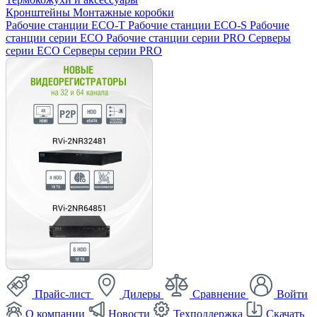
Кронштейны
Монтажные коробки
Рабочие станции ECO-T
Рабочие станции ECO-S
Рабочие
станции серии ECO
Рабочие станции серии PRO
Серверы
серии ECO
Серверы серии PRO
Прайс-лист
Дилеры
Сравнение
Войти
О компании
Новости
Техподдержка
Скачать