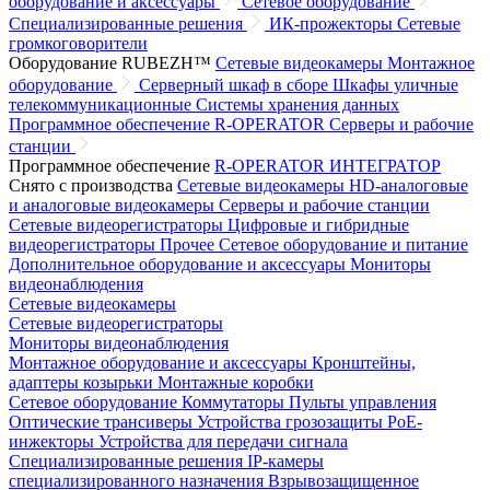
оборудование и аксессуары
Сетевое оборудование
Специализированные решения
ИК-прожекторы
Сетевые
громкоговорители
Оборудование RUBEZH™
Сетевые видеокамеры
Монтажное
оборудование
Серверный шкаф в сборе
Шкафы уличные
телекоммуникационные
Системы хранения данных
Программное обеспечение R-OPERATOR
Серверы и рабочие
станции
Программное обеспечение
R-OPERATOR
ИНТЕГРАТОР
Снято с производства
Сетевые видеокамеры
HD-аналоговые
и аналоговые видеокамеры
Серверы и рабочие станции
Сетевые видеорегистраторы
Цифровые и гибридные
видеорегистраторы
Прочее
Сетевое оборудование и питание
Дополнительное оборудование и аксессуары
Мониторы
видеонаблюдения
Сетевые видеокамеры
Сетевые видеорегистраторы
Мониторы видеонаблюдения
Монтажное оборудование и аксессуары
Кронштейны,
адаптеры козырьки
Монтажные коробки
Сетевое оборудование
Коммутаторы
Пульты управления
Оптические трансиверы
Устройства грозозащиты
PoE-
инжекторы
Устройства для передачи сигнала
Специализированные решения
IP-камеры
специализированного назначения
Взрывозащищенное