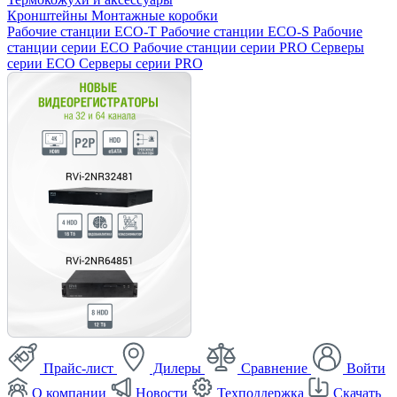
Кронштейны
Монтажные коробки
Рабочие станции ECO-T
Рабочие станции ECO-S
Рабочие
станции серии ECO
Рабочие станции серии PRO
Серверы
серии ECO
Серверы серии PRO
Прайс-лист
Дилеры
Сравнение
Войти
О компании
Новости
Техподдержка
Скачать