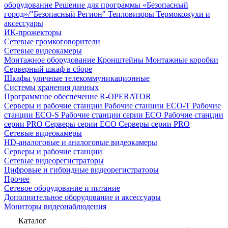
оборудование
Решение для программы «Безопасный
город»/"Безопасный Регион"
Тепловизоры
Термокожухи и
аксессуары
ИК-прожекторы
Сетевые громкоговорители
Сетевые видеокамеры
Монтажное оборудование
Кронштейны
Монтажные коробки
Серверный шкаф в сборе
Шкафы уличные телекоммуникационные
Системы хранения данных
Программное обеспечение R-OPERATOR
Серверы и рабочие станции
Рабочие станции ECO-T
Рабочие
станции ECO-S
Рабочие станции серии ECO
Рабочие станции
серии PRO
Серверы серии ECO
Серверы серии PRO
Сетевые видеокамеры
HD-аналоговые и аналоговые видеокамеры
Серверы и рабочие станции
Сетевые видеорегистраторы
Цифровые и гибридные видеорегистраторы
Прочее
Сетевое оборудование и питание
Дополнительное оборудование и аксессуары
Мониторы видеонаблюдения
Каталог