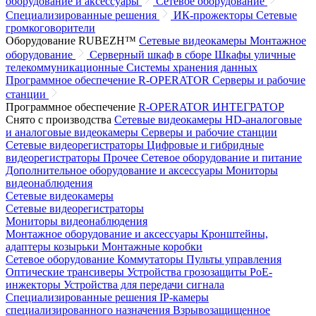
оборудование и аксессуары
Сетевое оборудование
Специализированные решения
ИК-прожекторы
Сетевые
громкоговорители
Оборудование RUBEZH™
Сетевые видеокамеры
Монтажное
оборудование
Серверный шкаф в сборе
Шкафы уличные
телекоммуникационные
Системы хранения данных
Программное обеспечение R-OPERATOR
Серверы и рабочие
станции
Программное обеспечение
R-OPERATOR
ИНТЕГРАТОР
Снято с производства
Сетевые видеокамеры
HD-аналоговые
и аналоговые видеокамеры
Серверы и рабочие станции
Сетевые видеорегистраторы
Цифровые и гибридные
видеорегистраторы
Прочее
Сетевое оборудование и питание
Дополнительное оборудование и аксессуары
Мониторы
видеонаблюдения
Сетевые видеокамеры
Сетевые видеорегистраторы
Мониторы видеонаблюдения
Монтажное оборудование и аксессуары
Кронштейны,
адаптеры козырьки
Монтажные коробки
Сетевое оборудование
Коммутаторы
Пульты управления
Оптические трансиверы
Устройства грозозащиты
PoE-
инжекторы
Устройства для передачи сигнала
Специализированные решения
IP-камеры
специализированного назначения
Взрывозащищенное