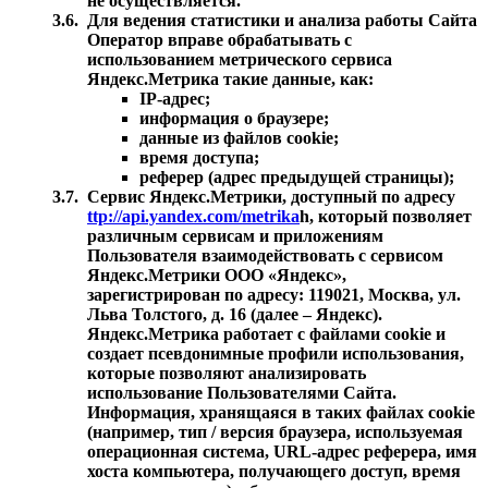
не осуществляется.
3.6.
Для ведения статистики и анализа работы Сайта
Оператор вправе обрабатывать с
использованием метрического сервиса
Яндекс.Метрика такие данные, как:
IP-адрес;
информация о браузере;
данные из файлов cookie;
время доступа;
реферер (адрес предыдущей страницы);
3.7.
Сервис Яндекс.Метрики, доступный по адресу
ttp://api.yandex.com/metrika
h, который позволяет
различным сервисам и приложениям
Пользователя взаимодействовать с сервисом
Яндекс.Метрики ООО «Яндекс»,
зарегистрирован по адресу: 119021, Москва, ул.
Льва Толстого, д. 16 (далее – Яндекс).
Яндекс.Метрика работает с файлами cookie и
создает псевдонимные профили использования,
которые позволяют анализировать
использование Пользователями Сайта.
Информация, хранящаяся в таких файлах cookie
(например, тип / версия браузера, используемая
операционная система, URL-адрес реферера, имя
хоста компьютера, получающего доступ, время