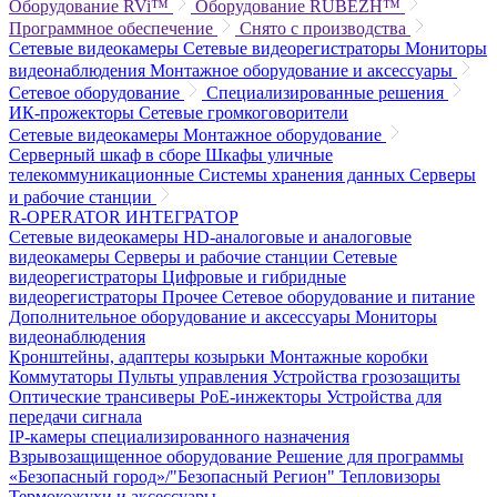
Оборудование RVi™
Оборудование RUBEZH™
Программное обеспечение
Снято с производства
Сетевые видеокамеры
Сетевые видеорегистраторы
Мониторы
видеонаблюдения
Монтажное оборудование и аксессуары
Сетевое оборудование
Специализированные решения
ИК-прожекторы
Сетевые громкоговорители
Сетевые видеокамеры
Монтажное оборудование
Серверный шкаф в сборе
Шкафы уличные
телекоммуникационные
Системы хранения данных
Серверы
и рабочие станции
R-OPERATOR
ИНТЕГРАТОР
Сетевые видеокамеры
HD-аналоговые и аналоговые
видеокамеры
Серверы и рабочие станции
Сетевые
видеорегистраторы
Цифровые и гибридные
видеорегистраторы
Прочее
Сетевое оборудование и питание
Дополнительное оборудование и аксессуары
Мониторы
видеонаблюдения
Кронштейны, адаптеры козырьки
Монтажные коробки
Коммутаторы
Пульты управления
Устройства грозозащиты
Оптические трансиверы
PoE-инжекторы
Устройства для
передачи сигнала
IP-камеры специализированного назначения
Взрывозащищенное оборудование
Решение для программы
«Безопасный город»/"Безопасный Регион"
Тепловизоры
Термокожухи и аксессуары