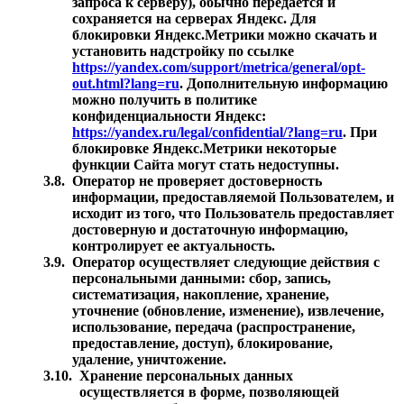
запроса к серверу), обычно передается и
сохраняется на серверах Яндекс. Для
блокировки Яндекс.Метрики можно скачать и
установить надстройку по ссылке
https://yandex.com/support/metrica/general/opt-
out.html?lang=ru
. Дополнительную информацию
можно получить в политике
конфиденциальности Яндекс:
https://yandex.ru/legal/confidential/?lang=ru
. При
блокировке Яндекс.Метрики некоторые
функции Сайта могут стать недоступны.
3.8.
Оператор не проверяет достоверность
информации, предоставляемой Пользователем, и
исходит из того, что Пользователь предоставляет
достоверную и достаточную информацию,
контролирует ее актуальность.
3.9.
Оператор осуществляет следующие действия с
персональными данными: сбор, запись,
систематизация, накопление, хранение,
уточнение (обновление, изменение), извлечение,
использование, передача (распространение,
предоставление, доступ), блокирование,
удаление, уничтожение.
3.10.
Хранение персональных данных
осуществляется в форме, позволяющей