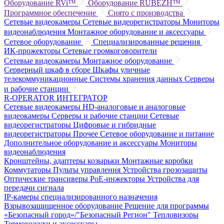
Оборудование RVi™
Оборудование RUBEZH™
Программное обеспечение
Снято с производства
Сетевые видеокамеры
Сетевые видеорегистраторы
Мониторы
видеонаблюдения
Монтажное оборудование и аксессуары
Сетевое оборудование
Специализированные решения
ИК-прожекторы
Сетевые громкоговорители
Сетевые видеокамеры
Монтажное оборудование
Серверный шкаф в сборе
Шкафы уличные
телекоммуникационные
Системы хранения данных
Серверы
и рабочие станции
R-OPERATOR
ИНТЕГРАТОР
Сетевые видеокамеры
HD-аналоговые и аналоговые
видеокамеры
Серверы и рабочие станции
Сетевые
видеорегистраторы
Цифровые и гибридные
видеорегистраторы
Прочее
Сетевое оборудование и питание
Дополнительное оборудование и аксессуары
Мониторы
видеонаблюдения
Кронштейны, адаптеры козырьки
Монтажные коробки
Коммутаторы
Пульты управления
Устройства грозозащиты
Оптические трансиверы
PoE-инжекторы
Устройства для
передачи сигнала
IP-камеры специализированного назначения
Взрывозащищенное оборудование
Решение для программы
«Безопасный город»/"Безопасный Регион"
Тепловизоры
Термокожухи и аксессуары