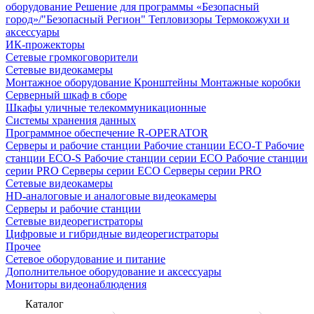
оборудование
Решение для программы «Безопасный
город»/"Безопасный Регион"
Тепловизоры
Термокожухи и
аксессуары
ИК-прожекторы
Сетевые громкоговорители
Сетевые видеокамеры
Монтажное оборудование
Кронштейны
Монтажные коробки
Серверный шкаф в сборе
Шкафы уличные телекоммуникационные
Системы хранения данных
Программное обеспечение R-OPERATOR
Серверы и рабочие станции
Рабочие станции ECO-T
Рабочие
станции ECO-S
Рабочие станции серии ECO
Рабочие станции
серии PRO
Серверы серии ECO
Серверы серии PRO
Сетевые видеокамеры
HD-аналоговые и аналоговые видеокамеры
Серверы и рабочие станции
Сетевые видеорегистраторы
Цифровые и гибридные видеорегистраторы
Прочее
Сетевое оборудование и питание
Дополнительное оборудование и аксессуары
Мониторы видеонаблюдения
Каталог