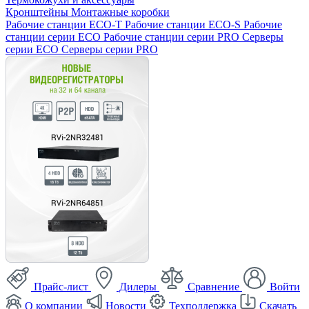
Кронштейны
Монтажные коробки
Рабочие станции ECO-T
Рабочие станции ECO-S
Рабочие
станции серии ECO
Рабочие станции серии PRO
Серверы
серии ECO
Серверы серии PRO
Прайс-лист
Дилеры
Сравнение
Войти
О компании
Новости
Техподдержка
Скачать