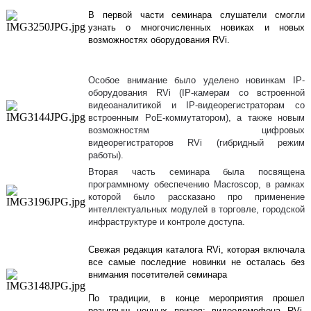
В первой части семинара слушатели смогли
узнать о многочисленных новиках и новых
возможностях оборудования
RVi
.
Особое внимание было
уделено новинкам IP-
оборудования
RVi
(
IP
-камерам со встроенной
видеоаналитикой и
IP
-видеорегистраторам со
встроенным
PoE
-коммутатором), а также новым
возможностям цифровых
видеорегистраторов
RVi
(гибридный режим
работы).
Вторая часть семинара была посвящена
программному обеспечению Macroscop, в рамках
которой было рассказано про применение
интеллектуальных модулей в торговле, городской
инфраструктуре и контроле доступа.
Свежая редакция каталога
RVi
, которая включала
все самые последние новинки не осталась без
внимания посетителей семинара
По традиции, в конце мероприятия прошел
розыгрыш ценных призов: видеодомофона
RVi
-