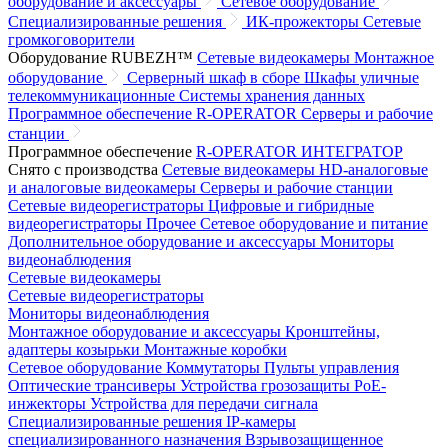
оборудование и аксессуары
Сетевое оборудование
Специализированные решения
ИК-прожекторы
Сетевые
громкоговорители
Оборудование RUBEZH™
Сетевые видеокамеры
Монтажное
оборудование
Серверный шкаф в сборе
Шкафы уличные
телекоммуникационные
Системы хранения данных
Программное обеспечение R-OPERATOR
Серверы и рабочие
станции
Программное обеспечение
R-OPERATOR
ИНТЕГРАТОР
Снято с производства
Сетевые видеокамеры
HD-аналоговые
и аналоговые видеокамеры
Серверы и рабочие станции
Сетевые видеорегистраторы
Цифровые и гибридные
видеорегистраторы
Прочее
Сетевое оборудование и питание
Дополнительное оборудование и аксессуары
Мониторы
видеонаблюдения
Сетевые видеокамеры
Сетевые видеорегистраторы
Мониторы видеонаблюдения
Монтажное оборудование и аксессуары
Кронштейны,
адаптеры козырьки
Монтажные коробки
Сетевое оборудование
Коммутаторы
Пульты управления
Оптические трансиверы
Устройства грозозащиты
PoE-
инжекторы
Устройства для передачи сигнала
Специализированные решения
IP-камеры
специализированного назначения
Взрывозащищенное