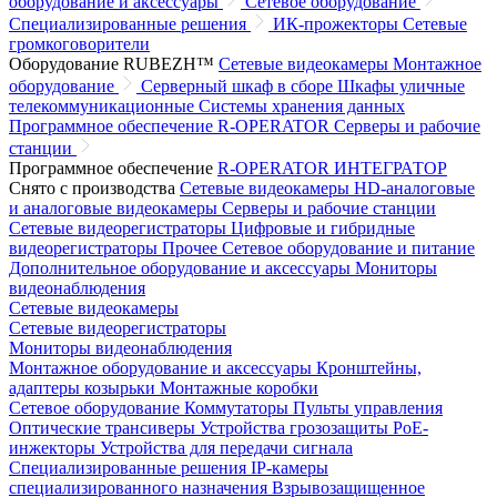
оборудование и аксессуары
Сетевое оборудование
Специализированные решения
ИК-прожекторы
Сетевые
громкоговорители
Оборудование RUBEZH™
Сетевые видеокамеры
Монтажное
оборудование
Серверный шкаф в сборе
Шкафы уличные
телекоммуникационные
Системы хранения данных
Программное обеспечение R-OPERATOR
Серверы и рабочие
станции
Программное обеспечение
R-OPERATOR
ИНТЕГРАТОР
Снято с производства
Сетевые видеокамеры
HD-аналоговые
и аналоговые видеокамеры
Серверы и рабочие станции
Сетевые видеорегистраторы
Цифровые и гибридные
видеорегистраторы
Прочее
Сетевое оборудование и питание
Дополнительное оборудование и аксессуары
Мониторы
видеонаблюдения
Сетевые видеокамеры
Сетевые видеорегистраторы
Мониторы видеонаблюдения
Монтажное оборудование и аксессуары
Кронштейны,
адаптеры козырьки
Монтажные коробки
Сетевое оборудование
Коммутаторы
Пульты управления
Оптические трансиверы
Устройства грозозащиты
PoE-
инжекторы
Устройства для передачи сигнала
Специализированные решения
IP-камеры
специализированного назначения
Взрывозащищенное