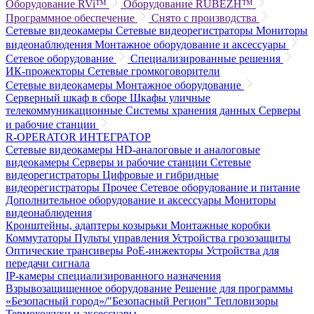
Оборудование RVi™
Оборудование RUBEZH™
Программное обеспечение
Снято с производства
Сетевые видеокамеры
Сетевые видеорегистраторы
Мониторы
видеонаблюдения
Монтажное оборудование и аксессуары
Сетевое оборудование
Специализированные решения
ИК-прожекторы
Сетевые громкоговорители
Сетевые видеокамеры
Монтажное оборудование
Серверный шкаф в сборе
Шкафы уличные
телекоммуникационные
Системы хранения данных
Серверы
и рабочие станции
R-OPERATOR
ИНТЕГРАТОР
Сетевые видеокамеры
HD-аналоговые и аналоговые
видеокамеры
Серверы и рабочие станции
Сетевые
видеорегистраторы
Цифровые и гибридные
видеорегистраторы
Прочее
Сетевое оборудование и питание
Дополнительное оборудование и аксессуары
Мониторы
видеонаблюдения
Кронштейны, адаптеры козырьки
Монтажные коробки
Коммутаторы
Пульты управления
Устройства грозозащиты
Оптические трансиверы
PoE-инжекторы
Устройства для
передачи сигнала
IP-камеры специализированного назначения
Взрывозащищенное оборудование
Решение для программы
«Безопасный город»/"Безопасный Регион"
Тепловизоры
Термокожухи и аксессуары