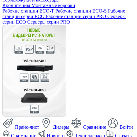
Кронштейны
Монтажные коробки
Рабочие станции ECO-T
Рабочие станции ECO-S
Рабочие
станции серии ECO
Рабочие станции серии PRO
Серверы
серии ECO
Серверы серии PRO
Прайс-лист
Дилеры
Сравнение
Войти
О компании
Новости
Техподдержка
Скачать