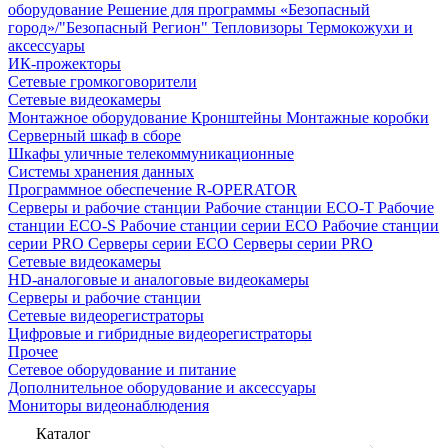
оборудование
Решение для программы «Безопасный
город»/"Безопасный Регион"
Тепловизоры
Термокожухи и
аксессуары
ИК-прожекторы
Сетевые громкоговорители
Сетевые видеокамеры
Монтажное оборудование
Кронштейны
Монтажные коробки
Серверный шкаф в сборе
Шкафы уличные телекоммуникационные
Системы хранения данных
Программное обеспечение R-OPERATOR
Серверы и рабочие станции
Рабочие станции ECO-T
Рабочие
станции ECO-S
Рабочие станции серии ECO
Рабочие станции
серии PRO
Серверы серии ECO
Серверы серии PRO
Сетевые видеокамеры
HD-аналоговые и аналоговые видеокамеры
Серверы и рабочие станции
Сетевые видеорегистраторы
Цифровые и гибридные видеорегистраторы
Прочее
Сетевое оборудование и питание
Дополнительное оборудование и аксессуары
Мониторы видеонаблюдения
Каталог