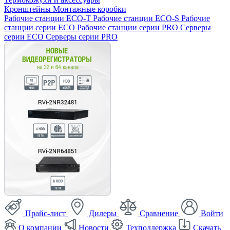
Кронштейны
Монтажные коробки
Рабочие станции ECO-T
Рабочие станции ECO-S
Рабочие
станции серии ECO
Рабочие станции серии PRO
Серверы
серии ECO
Серверы серии PRO
Прайс-лист
Дилеры
Сравнение
Войти
О компании
Новости
Техподдержка
Скачать