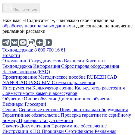
Подписаться
Нажимая «Подписаться», я выражаю свое согласие на
обработку персональных данных
и даю согласие на получение
рекламной рассылки
Техподдержка: 8 800 700 16 61
Новости
О компании
Cотрудничество
Вакансии
Контакты
Техподдержка
Информация
Сброс пароля оборудования
Частые вопросы (FAQ)
Проектирование
Методическое пособие
RUBEZHCAD
NANOCAD
JVSG
BIM
Схемы подключения
Инструменты
Калькулятор архива
Калькулятор расстояния
Совместимость камер и аксессуаров
Обучение
Очное обучение
Дистанционное обучение
Вебинары
Глоссарий
Сервис
Сервисные центры
Порядок отправки оборудования
Гарантийные обязательства
Проверка гарантии по серийному
номеру
Проверка статуса ремонта
Скачать
Документация
Программное обеспечение
Инструкции к ПО
Прошивки
Сертификаты
Рекламная