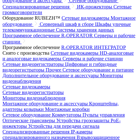
оборудование и аксессуары
Сетевое оборудование
Специализированные решения
ИК-прожекторы
Сетевые
громкоговорители
Оборудование RUBEZH™
Сетевые видеокамеры
Монтажное
оборудование
Серверный шкаф в сборе
Шкафы уличные
телекоммуникационные
Системы хранения данных
Программное обеспечение R-OPERATOR
Серверы и рабочие
станции
Программное обеспечение
R-OPERATOR
ИНТЕГРАТОР
Снято с производства
Сетевые видеокамеры
HD-аналоговые
и аналоговые видеокамеры
Серверы и рабочие станции
Сетевые видеорегистраторы
Цифровые и гибридные
видеорегистраторы
Прочее
Сетевое оборудование и питание
Дополнительное оборудование и аксессуары
Мониторы
видеонаблюдения
Сетевые видеокамеры
Сетевые видеорегистраторы
Мониторы видеонаблюдения
Монтажное оборудование и аксессуары
Кронштейны,
адаптеры козырьки
Монтажные коробки
Сетевое оборудование
Коммутаторы
Пульты управления
Оптические трансиверы
Устройства грозозащиты
PoE-
инжекторы
Устройства для передачи сигнала
Специализированные решения
IP-камеры
специализированного назначения
Взрывозащищенное