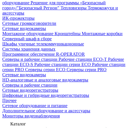
оборудование
Решение для программы «Безопасный
город»/"Безопасный Регион"
Тепловизоры
Термокожухи и
аксессуары
ИК-прожекторы
Сетевые громкоговорители
Сетевые видеокамеры
Монтажное оборудование
Кронштейны
Монтажные коробки
Серверный шкаф в сборе
Шкафы уличные телекоммуникационные
Системы хранения данных
Программное обеспечение R-OPERATOR
Серверы и рабочие станции
Рабочие станции ECO-T
Рабочие
станции ECO-S
Рабочие станции серии ECO
Рабочие станции
серии PRO
Серверы серии ECO
Серверы серии PRO
Сетевые видеокамеры
HD-аналоговые и аналоговые видеокамеры
Серверы и рабочие станции
Сетевые видеорегистраторы
Цифровые и гибридные видеорегистраторы
Прочее
Сетевое оборудование и питание
Дополнительное оборудование и аксессуары
Мониторы видеонаблюдения
Каталог