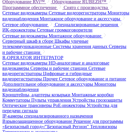
Оборудование RVi™
Оборудование RUBEZH™
Программное обеспечение
Снято с производства
Сетевые видеокамеры
Сетевые видеорегистраторы
Мониторы
видеонаблюдения
Монтажное оборудование и аксессуары
Сетевое оборудование
Специализированные решения
ИК-прожекторы
Сетевые громкоговорители
Сетевые видеокамеры
Монтажное оборудование
Серверный шкаф в сборе
Шкафы уличные
телекоммуникационные
Системы хранения данных
Серверы
и рабочие станции
R-OPERATOR
ИНТЕГРАТОР
Сетевые видеокамеры
HD-аналоговые и аналоговые
видеокамеры
Серверы и рабочие станции
Сетевые
видеорегистраторы
Цифровые и гибридные
видеорегистраторы
Прочее
Сетевое оборудование и питание
Дополнительное оборудование и аксессуары
Мониторы
видеонаблюдения
Кронштейны, адаптеры козырьки
Монтажные коробки
Коммутаторы
Пульты управления
Устройства грозозащиты
Оптические трансиверы
PoE-инжекторы
Устройства для
передачи сигнала
IP-камеры специализированного назначения
Взрывозащищенное оборудование
Решение для программы
«Безопасный город»/"Безопасный Регион"
Тепловизоры
Термокожухи и аксессуары