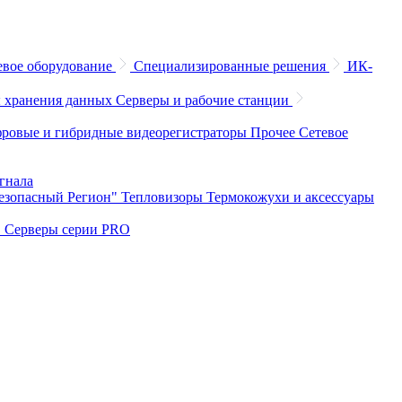
евое оборудование
Специализированные решения
ИК-
 хранения данных
Серверы и рабочие станции
ровые и гибридные видеорегистраторы
Прочее
Сетевое
игнала
Безопасный Регион"
Тепловизоры
Термокожухи и аксессуары
O
Серверы серии PRO