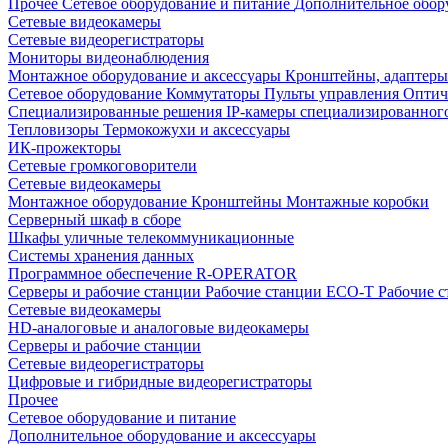
Прочее
Сетевое оборудование и питание
Дополнительное обор
Сетевые видеокамеры
Сетевые видеорегистраторы
Мониторы видеонаблюдения
Монтажное оборудование и аксессуары
Кронштейны, адаптеры
Сетевое оборудование
Коммутаторы
Пульты управления
Оптич
Специализированные решения
IP-камеры специализированног
Тепловизоры
Термокожухи и аксессуары
ИК-прожекторы
Сетевые громкоговорители
Сетевые видеокамеры
Монтажное оборудование
Кронштейны
Монтажные коробки
Серверный шкаф в сборе
Шкафы уличные телекоммуникационные
Системы хранения данных
Программное обеспечение R-OPERATOR
Серверы и рабочие станции
Рабочие станции ECO-T
Рабочие 
Сетевые видеокамеры
HD-аналоговые и аналоговые видеокамеры
Серверы и рабочие станции
Сетевые видеорегистраторы
Цифровые и гибридные видеорегистраторы
Прочее
Сетевое оборудование и питание
Дополнительное оборудование и аксессуары