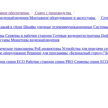
мное обеспечение
Снято с производства
видеонаблюдения
Монтажное оборудование и аксессуары
Сет
 шкаф в сборе
Шкафы уличные телекоммуникационные
Системы
еры
Серверы и рабочие станции
Сетевые видеорегистраторы
Циф
ссуары
Мониторы видеонаблюдения
ические трансиверы
PoE-инжекторы
Устройства для передачи с
е оборудование
Решение для программы «Безопасный город»/"
нции серии ECO
Рабочие станции серии PRO
Серверы серии EC