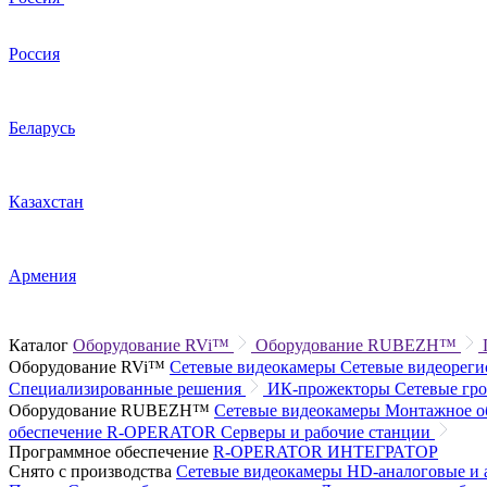
Россия
Беларусь
Казахстан
Армения
Каталог
Оборудование RVi™
Оборудование RUBEZH™
Оборудование RVi™
Сетевые видеокамеры
Сетевые видеорег
Специализированные решения
ИК-прожекторы
Сетевые гр
Оборудование RUBEZH™
Сетевые видеокамеры
Монтажное о
обеспечение R-OPERATOR
Серверы и рабочие станции
Программное обеспечение
R-OPERATOR
ИНТЕГРАТОР
Снято с производства
Сетевые видеокамеры
HD-аналоговые и 