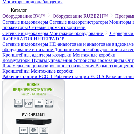
Мониторы видеонаблюдения
Каталог
Оборудование RVi™
Оборудование RUBEZH™
Програм
Сетевые видеокамеры
Сетевые видеорегистраторы
Мониторы 
прожекторы
Сетевые громкоговорители
Сетевые видеокамеры
Монтажное оборудование
Серверный
R-OPERATOR
ИНТЕГРАТОР
Сетевые видеокамеры
HD-аналоговые и аналоговые видеокам
оборудование и питание
Дополнительное оборудование и аксе
Кронштейны, адаптеры козырьки
Монтажные коробки
Коммутаторы
Пульты управления
Устройства грозозащиты
Опт
IP-камеры специализированного назначения
Взрывозащищенно
Кронштейны
Монтажные коробки
Рабочие станции ECO-T
Рабочие станции ECO-S
Рабочие ста