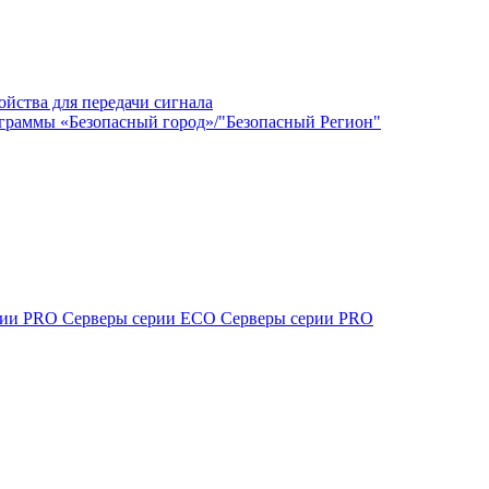
ойства для передачи сигнала
граммы «Безопасный город»/"Безопасный Регион"
ерии PRO
Серверы серии ECO
Серверы серии PRO