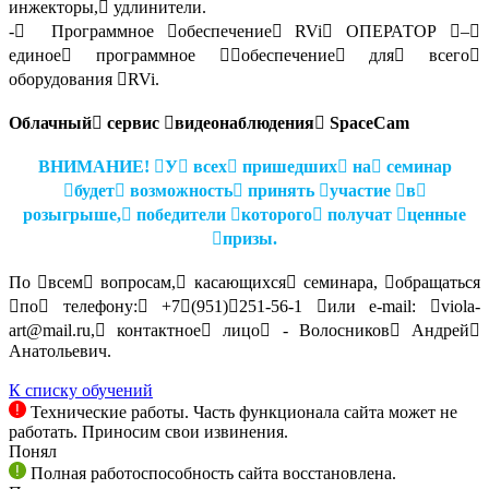
инжекторы,􀀁 удлинители.
-􀀁 Программное 􀀁обеспечение􀀁 RVi􀀁 ОПЕРАТОР 􀀁–􀀁
единое􀀁 программное 􀀁􀀁обеспечение􀀁 для􀀁 всего􀀁
оборудования 􀀁RVi.
Облачный􀀁 сервис 􀀁видеонаблюдения􀀁 SpaceCam
ВНИМАНИЕ! 􀀁У􀀁 всех􀀁 пришедших􀀁 на􀀁 семинар
􀀁будет􀀁 возможность􀀁 принять 􀀁участие 􀀁в􀀁
розыгрыше,􀀁 победители 􀀁которого􀀁 получат 􀀁ценные
􀀁призы.
По 􀀁всем􀀁 вопросам,􀀁 касающихся􀀁 семинара, 􀀁обращаться
􀀁по􀀁 телефону:􀀁 +7􀀁(951)􀀁251-56-1 􀀁или e-mail: 􀀁viola-
art@mail.ru,􀀁 контактное􀀁 лицо􀀁 - Волосников􀀁 Андрей􀀁
Анатольевич.
К списку обучений
Технические работы. Часть функционала сайта может не
работать. Приносим свои извинения.
Понял
Полная работоспособность сайта восстановлена.