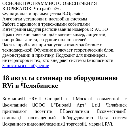
ОСНОВЕ ПРОГРАММНОГО ОБЕСПЕЧЕНИЯ
R‑OPERATOR. Что разберём:
Функционал и преимущества R-Operator
Алгоритм установки и настройки системы
Работа с архивом и тревожными событиями
Интеграция модуля распознавания номеров R-AUTO
Практические навыки: добавление камер, лицензий,
настройка записи, создание пользователей
Частые проблемы при запуске и взаимодействие с
техподдержкой Обучение включает теоретический блок,
демонстрации и практику. Подходит для инженеров,
интеграторов и тех, кто внедряет системы безопасности.
Записаться на обучение
18 августа семинар по оборудованию
RVi в Челябинске
Компания􀀁 «RVi􀀁 Group»􀀁 г. 􀀁Москва􀀁 совместно􀀁 с
􀀁компанией 􀀁ООО 􀀁"Виола􀀁 Арт" 􀀁г.􀀁 Челябинск
приглашают посетить 􀀁􀀁бесплатный 􀀁совместный􀀁
семинар,􀀁 посвященный 􀀁оборудованию 􀀁для систем
􀀁охранного видеонаблюдения􀀁 торговой􀀁 марки 􀀁RVi.