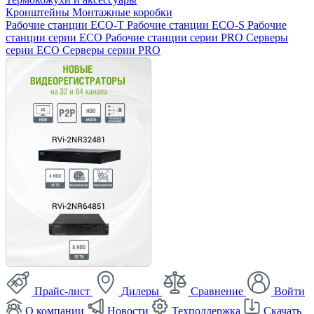
Кронштейны
Монтажные коробки
Рабочие станции ECO-T
Рабочие станции ECO-S
Рабочие
станции серии ECO
Рабочие станции серии PRO
Серверы
серии ECO
Серверы серии PRO
Прайс-лист
Дилеры
Сравнение
Войти
О компании
Новости
Техподдержка
Скачать