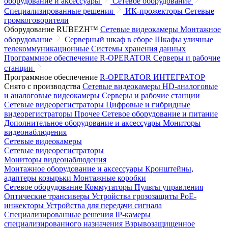
оборудование и аксессуары
Сетевое оборудование
Специализированные решения
ИК-прожекторы
Сетевые
громкоговорители
Оборудование RUBEZH™
Сетевые видеокамеры
Монтажное
оборудование
Серверный шкаф в сборе
Шкафы уличные
телекоммуникационные
Системы хранения данных
Программное обеспечение R-OPERATOR
Серверы и рабочие
станции
Программное обеспечение
R-OPERATOR
ИНТЕГРАТОР
Снято с производства
Сетевые видеокамеры
HD-аналоговые
и аналоговые видеокамеры
Серверы и рабочие станции
Сетевые видеорегистраторы
Цифровые и гибридные
видеорегистраторы
Прочее
Сетевое оборудование и питание
Дополнительное оборудование и аксессуары
Мониторы
видеонаблюдения
Сетевые видеокамеры
Сетевые видеорегистраторы
Мониторы видеонаблюдения
Монтажное оборудование и аксессуары
Кронштейны,
адаптеры козырьки
Монтажные коробки
Сетевое оборудование
Коммутаторы
Пульты управления
Оптические трансиверы
Устройства грозозащиты
PoE-
инжекторы
Устройства для передачи сигнала
Специализированные решения
IP-камеры
специализированного назначения
Взрывозащищенное