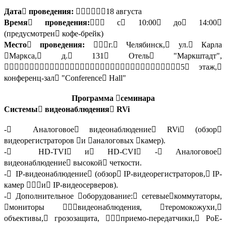
Дата􀀁 проведения:
􀀁􀀁􀀁􀀁􀀁􀀁18 августа
Время􀀁 проведения:􀀁􀀁􀀁
с􀀁 10:00􀀁 до􀀁 14:00􀀁
(предусмотрен􀀁 кофе-брейк)
Место􀀁 проведения:
􀀁􀀁􀀁г.􀀁 Челябинск,􀀁 ул.􀀁 Карла
􀀁Маркса,􀀁 д.􀀁 131􀀁 Отель􀀁 "Маркштадт",
􀀁􀀁􀀁􀀁􀀁􀀁􀀁􀀁􀀁􀀁􀀁􀀁􀀁􀀁􀀁􀀁􀀁􀀁􀀁􀀁􀀁􀀁􀀁􀀁􀀁􀀁􀀁􀀁􀀁􀀁􀀁􀀁􀀁􀀁􀀁5􀀁 этаж,􀀁
конференц-зал􀀁 "Conference􀀁 Hall"
Программа 􀀁семинара
Системы􀀁 видеонаблюдения􀀁 RVi
-􀀁 Аналоговое􀀁 видеонаблюдение􀀁 RVi􀀁 (обзор􀀁
видеорегистраторов 􀀁и 􀀁аналоговых 􀀁камер).
-􀀁 HD-TVI􀀁 и􀀁 HD-CVI􀀁 -􀀁 Аналоговое􀀁
видеонаблюдение􀀁 высокой􀀁 четкости.
-􀀁 IP-видеонаблюдение􀀁 (обзор􀀁 IP-видеорегистраторов,􀀁 IP-
камер 􀀁􀀁􀀁и􀀁 IP-видеосерверов).
-􀀁 Дополнительное 􀀁оборудование:􀀁 сетевые􀀁коммутаторы,
􀀁мониторы 􀀁􀀁􀀁видеонаблюдения, 􀀁теромокожухи,􀀁
объективы,􀀁 грозозащита, 􀀁􀀁􀀁приемо-передатчики,􀀁 PoE-