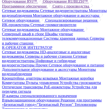
Оборудование RVi™
Оборудование RUBEZH™
Программное обеспечение
Снято с производства
Сетевые видеокамеры
Сетевые видеорегистраторы
Мониторы
видеонаблюдения
Монтажное оборудование и аксессуары
Сетевое оборудование
Специализированные решения
ИК-прожекторы
Сетевые громкоговорители
Сетевые видеокамеры
Монтажное оборудование
Серверный шкаф в сборе
Шкафы уличные
телекоммуникационные
Системы хранения данных
Серверы
и рабочие станции
R-OPERATOR
ИНТЕГРАТОР
Сетевые видеокамеры
HD-аналоговые и аналоговые
видеокамеры
Серверы и рабочие станции
Сетевые
видеорегистраторы
Цифровые и гибридные
видеорегистраторы
Прочее
Сетевое оборудование и питание
Дополнительное оборудование и аксессуары
Мониторы
видеонаблюдения
Кронштейны, адаптеры козырьки
Монтажные коробки
Коммутаторы
Пульты управления
Устройства грозозащиты
Оптические трансиверы
PoE-инжекторы
Устройства для
передачи сигнала
IP-камеры специализированного назначения
Взрывозащищенное оборудование
Решение для программы
«Безопасный город»/"Безопасный Регион"
Тепловизоры
Термокожухи и аксессуары