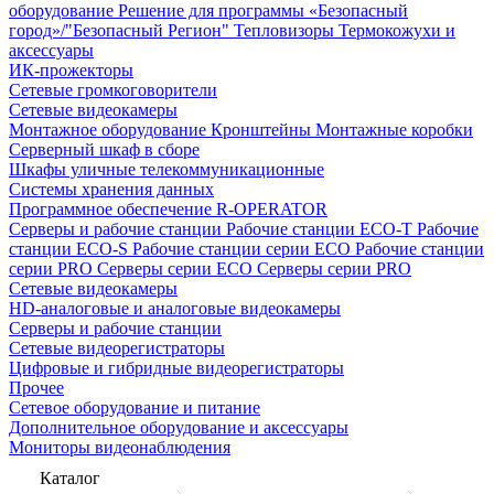
оборудование
Решение для программы «Безопасный
город»/"Безопасный Регион"
Тепловизоры
Термокожухи и
аксессуары
ИК-прожекторы
Сетевые громкоговорители
Сетевые видеокамеры
Монтажное оборудование
Кронштейны
Монтажные коробки
Серверный шкаф в сборе
Шкафы уличные телекоммуникационные
Системы хранения данных
Программное обеспечение R-OPERATOR
Серверы и рабочие станции
Рабочие станции ECO-T
Рабочие
станции ECO-S
Рабочие станции серии ECO
Рабочие станции
серии PRO
Серверы серии ECO
Серверы серии PRO
Сетевые видеокамеры
HD-аналоговые и аналоговые видеокамеры
Серверы и рабочие станции
Сетевые видеорегистраторы
Цифровые и гибридные видеорегистраторы
Прочее
Сетевое оборудование и питание
Дополнительное оборудование и аксессуары
Мониторы видеонаблюдения
Каталог