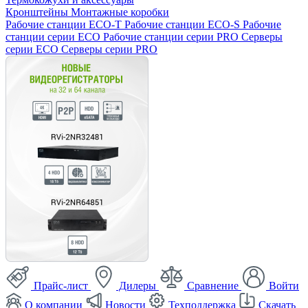
Кронштейны
Монтажные коробки
Рабочие станции ECO-T
Рабочие станции ECO-S
Рабочие
станции серии ECO
Рабочие станции серии PRO
Серверы
серии ECO
Серверы серии PRO
Прайс-лист
Дилеры
Сравнение
Войти
О компании
Новости
Техподдержка
Скачать