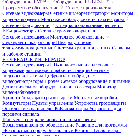
Оборудование RVi™
Оборудование RUBEZH™
Программное обеспечение
Снято с производства
Сетевые видеокамеры
Сетевые видеорегистраторы
Мониторы
видеонаблюдения
Монтажное оборудование и аксессуары
Сетевое оборудование
Специализированные решения
ИК-прожекторы
Сетевые громкоговорители
Сетевые видеокамеры
Монтажное оборудование
Серверный шкаф в сборе
Шкафы уличные
телекоммуникационные
Системы хранения данных
Серверы
и рабочие станции
R-OPERATOR
ИНТЕГРАТОР
Сетевые видеокамеры
HD-аналоговые и аналоговые
видеокамеры
Серверы и рабочие станции
Сетевые
видеорегистраторы
Цифровые и гибридные
видеорегистраторы
Прочее
Сетевое оборудование и питание
Дополнительное оборудование и аксессуары
Мониторы
видеонаблюдения
Кронштейны, адаптеры козырьки
Монтажные коробки
Коммутаторы
Пульты управления
Устройства грозозащиты
Оптические трансиверы
PoE-инжекторы
Устройства для
передачи сигнала
IP-камеры специализированного назначения
Взрывозащищенное оборудование
Решение для программы
«Безопасный город»/"Безопасный Регион"
Тепловизоры
Термокожухи и аксессуары