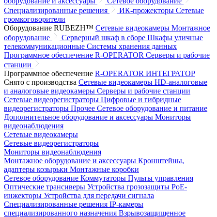
оборудование и аксессуары
Сетевое оборудование
Специализированные решения
ИК-прожекторы
Сетевые
громкоговорители
Оборудование RUBEZH™
Сетевые видеокамеры
Монтажное
оборудование
Серверный шкаф в сборе
Шкафы уличные
телекоммуникационные
Системы хранения данных
Программное обеспечение R-OPERATOR
Серверы и рабочие
станции
Программное обеспечение
R-OPERATOR
ИНТЕГРАТОР
Снято с производства
Сетевые видеокамеры
HD-аналоговые
и аналоговые видеокамеры
Серверы и рабочие станции
Сетевые видеорегистраторы
Цифровые и гибридные
видеорегистраторы
Прочее
Сетевое оборудование и питание
Дополнительное оборудование и аксессуары
Мониторы
видеонаблюдения
Сетевые видеокамеры
Сетевые видеорегистраторы
Мониторы видеонаблюдения
Монтажное оборудование и аксессуары
Кронштейны,
адаптеры козырьки
Монтажные коробки
Сетевое оборудование
Коммутаторы
Пульты управления
Оптические трансиверы
Устройства грозозащиты
PoE-
инжекторы
Устройства для передачи сигнала
Специализированные решения
IP-камеры
специализированного назначения
Взрывозащищенное