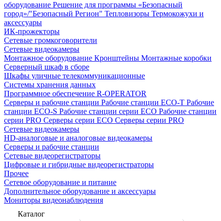
оборудование
Решение для программы «Безопасный
город»/"Безопасный Регион"
Тепловизоры
Термокожухи и
аксессуары
ИК-прожекторы
Сетевые громкоговорители
Сетевые видеокамеры
Монтажное оборудование
Кронштейны
Монтажные коробки
Серверный шкаф в сборе
Шкафы уличные телекоммуникационные
Системы хранения данных
Программное обеспечение R-OPERATOR
Серверы и рабочие станции
Рабочие станции ECO-T
Рабочие
станции ECO-S
Рабочие станции серии ECO
Рабочие станции
серии PRO
Серверы серии ECO
Серверы серии PRO
Сетевые видеокамеры
HD-аналоговые и аналоговые видеокамеры
Серверы и рабочие станции
Сетевые видеорегистраторы
Цифровые и гибридные видеорегистраторы
Прочее
Сетевое оборудование и питание
Дополнительное оборудование и аксессуары
Мониторы видеонаблюдения
Каталог