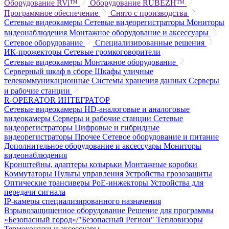
Оборудование RVi™
Оборудование RUBEZH™
Программное обеспечение
Снято с производства
Сетевые видеокамеры
Сетевые видеорегистраторы
Мониторы
видеонаблюдения
Монтажное оборудование и аксессуары
Сетевое оборудование
Специализированные решения
ИК-прожекторы
Сетевые громкоговорители
Сетевые видеокамеры
Монтажное оборудование
Серверный шкаф в сборе
Шкафы уличные
телекоммуникационные
Системы хранения данных
Серверы
и рабочие станции
R-OPERATOR
ИНТЕГРАТОР
Сетевые видеокамеры
HD-аналоговые и аналоговые
видеокамеры
Серверы и рабочие станции
Сетевые
видеорегистраторы
Цифровые и гибридные
видеорегистраторы
Прочее
Сетевое оборудование и питание
Дополнительное оборудование и аксессуары
Мониторы
видеонаблюдения
Кронштейны, адаптеры козырьки
Монтажные коробки
Коммутаторы
Пульты управления
Устройства грозозащиты
Оптические трансиверы
PoE-инжекторы
Устройства для
передачи сигнала
IP-камеры специализированного назначения
Взрывозащищенное оборудование
Решение для программы
«Безопасный город»/"Безопасный Регион"
Тепловизоры
Термокожухи и аксессуары