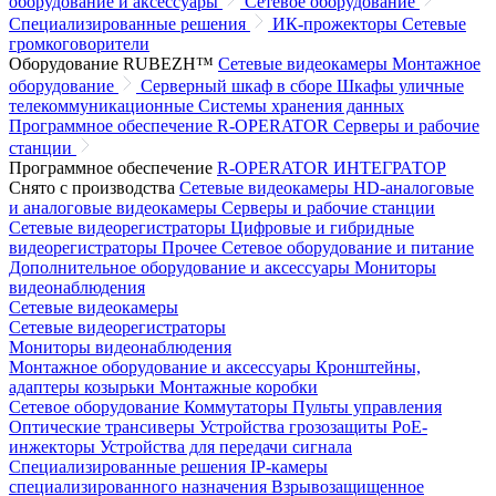
оборудование и аксессуары
Сетевое оборудование
Специализированные решения
ИК-прожекторы
Сетевые
громкоговорители
Оборудование RUBEZH™
Сетевые видеокамеры
Монтажное
оборудование
Серверный шкаф в сборе
Шкафы уличные
телекоммуникационные
Системы хранения данных
Программное обеспечение R-OPERATOR
Серверы и рабочие
станции
Программное обеспечение
R-OPERATOR
ИНТЕГРАТОР
Снято с производства
Сетевые видеокамеры
HD-аналоговые
и аналоговые видеокамеры
Серверы и рабочие станции
Сетевые видеорегистраторы
Цифровые и гибридные
видеорегистраторы
Прочее
Сетевое оборудование и питание
Дополнительное оборудование и аксессуары
Мониторы
видеонаблюдения
Сетевые видеокамеры
Сетевые видеорегистраторы
Мониторы видеонаблюдения
Монтажное оборудование и аксессуары
Кронштейны,
адаптеры козырьки
Монтажные коробки
Сетевое оборудование
Коммутаторы
Пульты управления
Оптические трансиверы
Устройства грозозащиты
PoE-
инжекторы
Устройства для передачи сигнала
Специализированные решения
IP-камеры
специализированного назначения
Взрывозащищенное