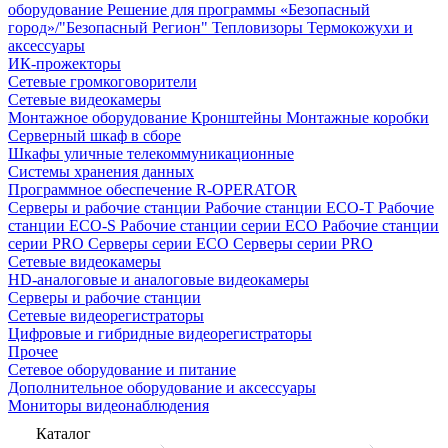
оборудование
Решение для программы «Безопасный
город»/"Безопасный Регион"
Тепловизоры
Термокожухи и
аксессуары
ИК-прожекторы
Сетевые громкоговорители
Сетевые видеокамеры
Монтажное оборудование
Кронштейны
Монтажные коробки
Серверный шкаф в сборе
Шкафы уличные телекоммуникационные
Системы хранения данных
Программное обеспечение R-OPERATOR
Серверы и рабочие станции
Рабочие станции ECO-T
Рабочие
станции ECO-S
Рабочие станции серии ECO
Рабочие станции
серии PRO
Серверы серии ECO
Серверы серии PRO
Сетевые видеокамеры
HD-аналоговые и аналоговые видеокамеры
Серверы и рабочие станции
Сетевые видеорегистраторы
Цифровые и гибридные видеорегистраторы
Прочее
Сетевое оборудование и питание
Дополнительное оборудование и аксессуары
Мониторы видеонаблюдения
Каталог