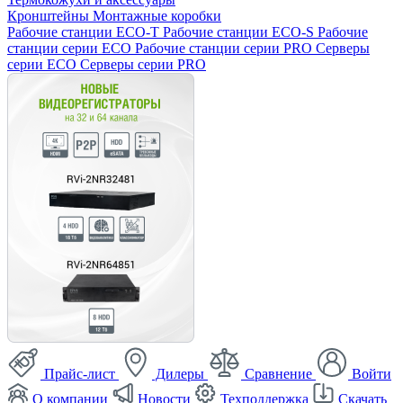
Кронштейны
Монтажные коробки
Рабочие станции ECO-T
Рабочие станции ECO-S
Рабочие
станции серии ECO
Рабочие станции серии PRO
Серверы
серии ECO
Серверы серии PRO
Прайс-лист
Дилеры
Сравнение
Войти
О компании
Новости
Техподдержка
Скачать