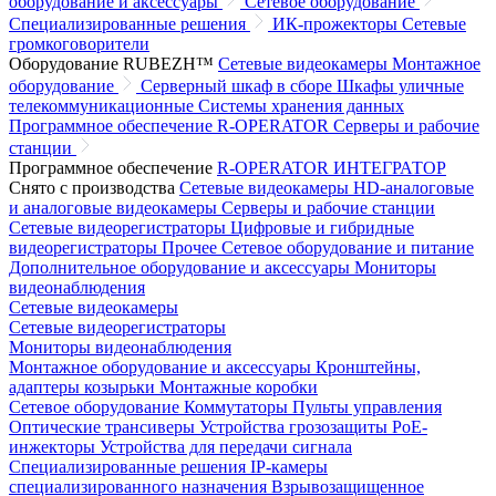
оборудование и аксессуары
Сетевое оборудование
Специализированные решения
ИК-прожекторы
Сетевые
громкоговорители
Оборудование RUBEZH™
Сетевые видеокамеры
Монтажное
оборудование
Серверный шкаф в сборе
Шкафы уличные
телекоммуникационные
Системы хранения данных
Программное обеспечение R-OPERATOR
Серверы и рабочие
станции
Программное обеспечение
R-OPERATOR
ИНТЕГРАТОР
Снято с производства
Сетевые видеокамеры
HD-аналоговые
и аналоговые видеокамеры
Серверы и рабочие станции
Сетевые видеорегистраторы
Цифровые и гибридные
видеорегистраторы
Прочее
Сетевое оборудование и питание
Дополнительное оборудование и аксессуары
Мониторы
видеонаблюдения
Сетевые видеокамеры
Сетевые видеорегистраторы
Мониторы видеонаблюдения
Монтажное оборудование и аксессуары
Кронштейны,
адаптеры козырьки
Монтажные коробки
Сетевое оборудование
Коммутаторы
Пульты управления
Оптические трансиверы
Устройства грозозащиты
PoE-
инжекторы
Устройства для передачи сигнала
Специализированные решения
IP-камеры
специализированного назначения
Взрывозащищенное