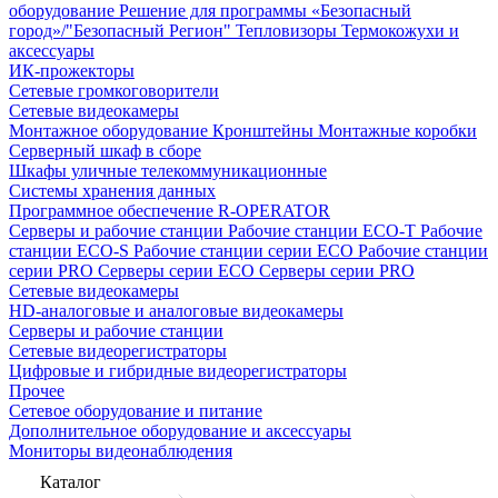
оборудование
Решение для программы «Безопасный
город»/"Безопасный Регион"
Тепловизоры
Термокожухи и
аксессуары
ИК-прожекторы
Сетевые громкоговорители
Сетевые видеокамеры
Монтажное оборудование
Кронштейны
Монтажные коробки
Серверный шкаф в сборе
Шкафы уличные телекоммуникационные
Системы хранения данных
Программное обеспечение R-OPERATOR
Серверы и рабочие станции
Рабочие станции ECO-T
Рабочие
станции ECO-S
Рабочие станции серии ECO
Рабочие станции
серии PRO
Серверы серии ECO
Серверы серии PRO
Сетевые видеокамеры
HD-аналоговые и аналоговые видеокамеры
Серверы и рабочие станции
Сетевые видеорегистраторы
Цифровые и гибридные видеорегистраторы
Прочее
Сетевое оборудование и питание
Дополнительное оборудование и аксессуары
Мониторы видеонаблюдения
Каталог