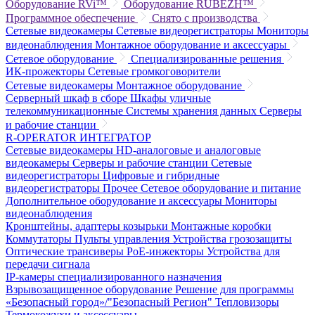
Оборудование RVi™
Оборудование RUBEZH™
Программное обеспечение
Снято с производства
Сетевые видеокамеры
Сетевые видеорегистраторы
Мониторы
видеонаблюдения
Монтажное оборудование и аксессуары
Сетевое оборудование
Специализированные решения
ИК-прожекторы
Сетевые громкоговорители
Сетевые видеокамеры
Монтажное оборудование
Серверный шкаф в сборе
Шкафы уличные
телекоммуникационные
Системы хранения данных
Серверы
и рабочие станции
R-OPERATOR
ИНТЕГРАТОР
Сетевые видеокамеры
HD-аналоговые и аналоговые
видеокамеры
Серверы и рабочие станции
Сетевые
видеорегистраторы
Цифровые и гибридные
видеорегистраторы
Прочее
Сетевое оборудование и питание
Дополнительное оборудование и аксессуары
Мониторы
видеонаблюдения
Кронштейны, адаптеры козырьки
Монтажные коробки
Коммутаторы
Пульты управления
Устройства грозозащиты
Оптические трансиверы
PoE-инжекторы
Устройства для
передачи сигнала
IP-камеры специализированного назначения
Взрывозащищенное оборудование
Решение для программы
«Безопасный город»/"Безопасный Регион"
Тепловизоры
Термокожухи и аксессуары