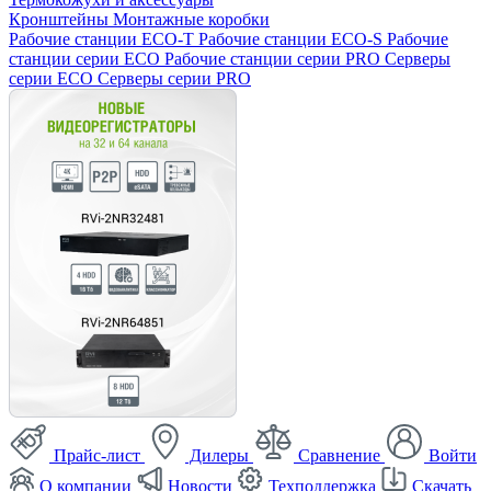
Кронштейны
Монтажные коробки
Рабочие станции ECO-T
Рабочие станции ECO-S
Рабочие
станции серии ECO
Рабочие станции серии PRO
Серверы
серии ECO
Серверы серии PRO
Прайс-лист
Дилеры
Сравнение
Войти
О компании
Новости
Техподдержка
Скачать