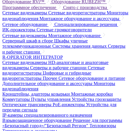
Оборудование RVi™
Оборудование RUBEZH™
Программное обеспечение
Снято с производства
Сетевые видеокамеры
Сетевые видеорегистраторы
Мониторы
видеонаблюдения
Монтажное оборудование и аксессуары
Сетевое оборудование
Специализированные решения
ИК-прожекторы
Сетевые громкоговорители
Сетевые видеокамеры
Монтажное оборудование
Серверный шкаф в сборе
Шкафы уличные
телекоммуникационные
Системы хранения данных
Серверы
и рабочие станции
R-OPERATOR
ИНТЕГРАТОР
Сетевые видеокамеры
HD-аналоговые и аналоговые
видеокамеры
Серверы и рабочие станции
Сетевые
видеорегистраторы
Цифровые и гибридные
видеорегистраторы
Прочее
Сетевое оборудование и питание
Дополнительное оборудование и аксессуары
Мониторы
видеонаблюдения
Кронштейны, адаптеры козырьки
Монтажные коробки
Коммутаторы
Пульты управления
Устройства грозозащиты
Оптические трансиверы
PoE-инжекторы
Устройства для
передачи сигнала
IP-камеры специализированного назначения
Взрывозащищенное оборудование
Решение для программы
«Безопасный город»/"Безопасный Регион"
Тепловизоры
Термокожухи и аксессуары