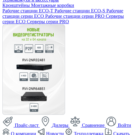
Кронштейны
Монтажные коробки
Рабочие станции ECO-T
Рабочие станции ECO-S
Рабочие
станции серии ECO
Рабочие станции серии PRO
Серверы
серии ECO
Серверы серии PRO
Прайс-лист
Дилеры
Сравнение
Войти
О компании
Новости
Техподдержка
Скачать