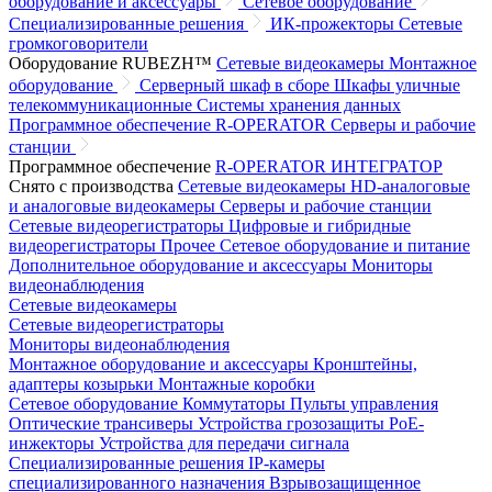
оборудование и аксессуары
Сетевое оборудование
Специализированные решения
ИК-прожекторы
Сетевые
громкоговорители
Оборудование RUBEZH™
Сетевые видеокамеры
Монтажное
оборудование
Серверный шкаф в сборе
Шкафы уличные
телекоммуникационные
Системы хранения данных
Программное обеспечение R-OPERATOR
Серверы и рабочие
станции
Программное обеспечение
R-OPERATOR
ИНТЕГРАТОР
Снято с производства
Сетевые видеокамеры
HD-аналоговые
и аналоговые видеокамеры
Серверы и рабочие станции
Сетевые видеорегистраторы
Цифровые и гибридные
видеорегистраторы
Прочее
Сетевое оборудование и питание
Дополнительное оборудование и аксессуары
Мониторы
видеонаблюдения
Сетевые видеокамеры
Сетевые видеорегистраторы
Мониторы видеонаблюдения
Монтажное оборудование и аксессуары
Кронштейны,
адаптеры козырьки
Монтажные коробки
Сетевое оборудование
Коммутаторы
Пульты управления
Оптические трансиверы
Устройства грозозащиты
PoE-
инжекторы
Устройства для передачи сигнала
Специализированные решения
IP-камеры
специализированного назначения
Взрывозащищенное