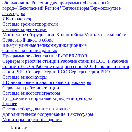
оборудование
Решение для программы «Безопасный
город»/"Безопасный Регион"
Тепловизоры
Термокожухи и
аксессуары
ИК-прожекторы
Сетевые громкоговорители
Сетевые видеокамеры
Монтажное оборудование
Кронштейны
Монтажные коробки
Серверный шкаф в сборе
Шкафы уличные телекоммуникационные
Системы хранения данных
Программное обеспечение R-OPERATOR
Серверы и рабочие станции
Рабочие станции ECO-T
Рабочие
станции ECO-S
Рабочие станции серии ECO
Рабочие станции
серии PRO
Серверы серии ECO
Серверы серии PRO
Сетевые видеокамеры
HD-аналоговые и аналоговые видеокамеры
Серверы и рабочие станции
Сетевые видеорегистраторы
Цифровые и гибридные видеорегистраторы
Прочее
Сетевое оборудование и питание
Дополнительное оборудование и аксессуары
Мониторы видеонаблюдения
Каталог