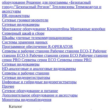
оборудование
Решение для программы «Безопасный
город»/"Безопасный Регион"
Тепловизоры
Термокожухи и
аксессуары
ИК-прожекторы
Сетевые громкоговорители
Сетевые видеокамеры
Монтажное оборудование
Кронштейны
Монтажные коробки
Серверный шкаф в сборе
Шкафы уличные телекоммуникационные
Системы хранения данных
Программное обеспечение R-OPERATOR
Серверы и рабочие станции
Рабочие станции ECO-T
Рабочие
станции ECO-S
Рабочие станции серии ECO
Рабочие станции
серии PRO
Серверы серии ECO
Серверы серии PRO
Сетевые видеокамеры
HD-аналоговые и аналоговые видеокамеры
Серверы и рабочие станции
Сетевые видеорегистраторы
Цифровые и гибридные видеорегистраторы
Прочее
Сетевое оборудование и питание
Дополнительное оборудование и аксессуары
Мониторы видеонаблюдения
Каталог