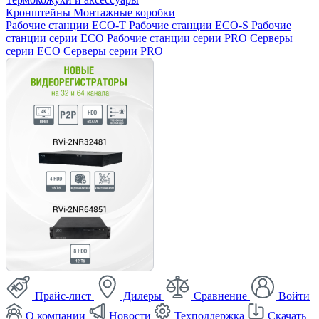
Кронштейны
Монтажные коробки
Рабочие станции ECO-T
Рабочие станции ECO-S
Рабочие
станции серии ECO
Рабочие станции серии PRO
Серверы
серии ECO
Серверы серии PRO
Прайс-лист
Дилеры
Сравнение
Войти
О компании
Новости
Техподдержка
Скачать