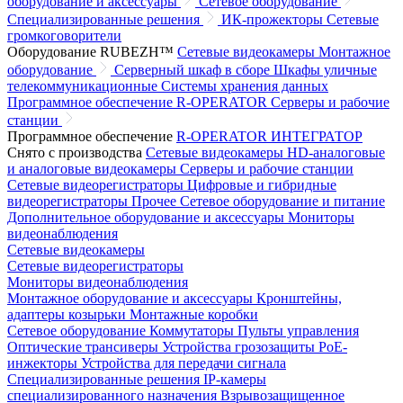
оборудование и аксессуары
Сетевое оборудование
Специализированные решения
ИК-прожекторы
Сетевые
громкоговорители
Оборудование RUBEZH™
Сетевые видеокамеры
Монтажное
оборудование
Серверный шкаф в сборе
Шкафы уличные
телекоммуникационные
Системы хранения данных
Программное обеспечение R-OPERATOR
Серверы и рабочие
станции
Программное обеспечение
R-OPERATOR
ИНТЕГРАТОР
Снято с производства
Сетевые видеокамеры
HD-аналоговые
и аналоговые видеокамеры
Серверы и рабочие станции
Сетевые видеорегистраторы
Цифровые и гибридные
видеорегистраторы
Прочее
Сетевое оборудование и питание
Дополнительное оборудование и аксессуары
Мониторы
видеонаблюдения
Сетевые видеокамеры
Сетевые видеорегистраторы
Мониторы видеонаблюдения
Монтажное оборудование и аксессуары
Кронштейны,
адаптеры козырьки
Монтажные коробки
Сетевое оборудование
Коммутаторы
Пульты управления
Оптические трансиверы
Устройства грозозащиты
PoE-
инжекторы
Устройства для передачи сигнала
Специализированные решения
IP-камеры
специализированного назначения
Взрывозащищенное