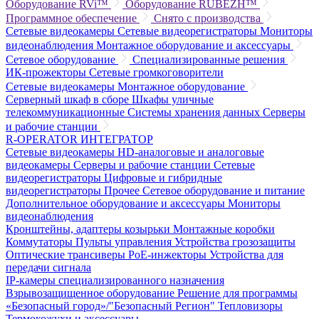
Оборудование RVi™
Оборудование RUBEZH™
Программное обеспечение
Снято с производства
Сетевые видеокамеры
Сетевые видеорегистраторы
Мониторы
видеонаблюдения
Монтажное оборудование и аксессуары
Сетевое оборудование
Специализированные решения
ИК-прожекторы
Сетевые громкоговорители
Сетевые видеокамеры
Монтажное оборудование
Серверный шкаф в сборе
Шкафы уличные
телекоммуникационные
Системы хранения данных
Серверы
и рабочие станции
R-OPERATOR
ИНТЕГРАТОР
Сетевые видеокамеры
HD-аналоговые и аналоговые
видеокамеры
Серверы и рабочие станции
Сетевые
видеорегистраторы
Цифровые и гибридные
видеорегистраторы
Прочее
Сетевое оборудование и питание
Дополнительное оборудование и аксессуары
Мониторы
видеонаблюдения
Кронштейны, адаптеры козырьки
Монтажные коробки
Коммутаторы
Пульты управления
Устройства грозозащиты
Оптические трансиверы
PoE-инжекторы
Устройства для
передачи сигнала
IP-камеры специализированного назначения
Взрывозащищенное оборудование
Решение для программы
«Безопасный город»/"Безопасный Регион"
Тепловизоры
Термокожухи и аксессуары