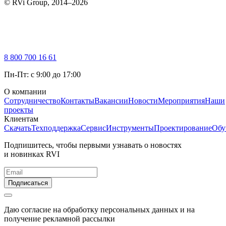
© RVi Group, 2014–2026
8 800 700 16 61
Пн-Пт: с 9:00 до 17:00
О компании
Сотрудничество
Контакты
Вакансии
Новости
Мероприятия
Наши
проекты
Клиентам
Скачать
Техподдержка
Сервис
Инструменты
Проектирование
Обу
Подпишитесь, чтобы первыми узнавать о новостях
и новинках RVI
Подписаться
Даю согласие на обработку персональных данных и на
получение рекламной рассылки