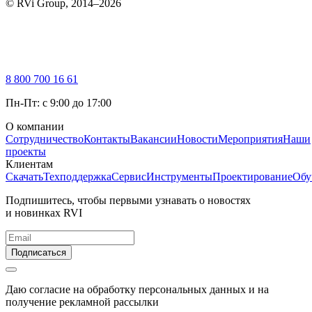
© RVi Group, 2014–2026
8 800 700 16 61
Пн-Пт: с 9:00 до 17:00
О компании
Сотрудничество
Контакты
Вакансии
Новости
Мероприятия
Наши
проекты
Клиентам
Скачать
Техподдержка
Сервис
Инструменты
Проектирование
Обу
Подпишитесь, чтобы первыми узнавать о новостях
и новинках RVI
Подписаться
Даю согласие на обработку персональных данных и на
получение рекламной рассылки