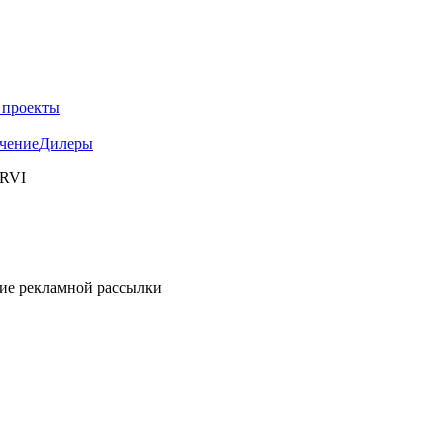
 проекты
чение
Дилеры
 RVI
ние рекламной рассылки