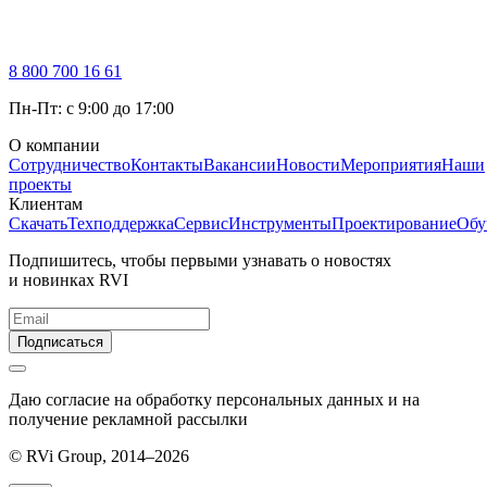
8 800 700 16 61
Пн-Пт: с 9:00 до 17:00
О компании
Сотрудничество
Контакты
Вакансии
Новости
Мероприятия
Наши
проекты
Клиентам
Скачать
Техподдержка
Сервис
Инструменты
Проектирование
Обу
Подпишитесь, чтобы первыми узнавать о новостях
и новинках RVI
Подписаться
Даю согласие на обработку персональных данных и на
получение рекламной рассылки
© RVi Group, 2014–2026