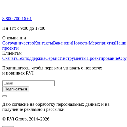
8 800 700 16 61
Пн-Пт: с 9:00 до 17:00
О компании
Сотрудничество
Контакты
Вакансии
Новости
Мероприятия
Наши
проекты
Клиентам
Скачать
Техподдержка
Сервис
Инструменты
Проектирование
Обу
Подпишитесь, чтобы первыми узнавать о новостях
и новинках RVI
Подписаться
Даю согласие на обработку персональных данных и на
получение рекламной рассылки
© RVi Group, 2014–2026