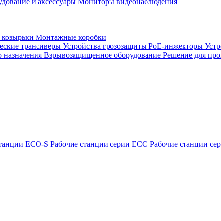
удование и аксессуары
Мониторы видеонаблюдения
 козырьки
Монтажные коробки
еские трансиверы
Устройства грозозащиты
PoE-инжекторы
Устр
о назначения
Взрывозащищенное оборудование
Решение для про
станции ECO-S
Рабочие станции серии ECO
Рабочие станции с