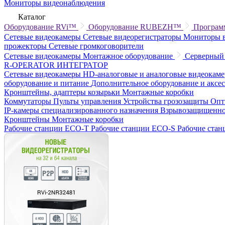
Мониторы видеонаблюдения
Каталог
Оборудование RVi™
Оборудование RUBEZH™
Програм
Сетевые видеокамеры
Сетевые видеорегистраторы
Мониторы 
прожекторы
Сетевые громкоговорители
Сетевые видеокамеры
Монтажное оборудование
Серверный
R-OPERATOR
ИНТЕГРАТОР
Сетевые видеокамеры
HD-аналоговые и аналоговые видеокам
оборудование и питание
Дополнительное оборудование и аксе
Кронштейны, адаптеры козырьки
Монтажные коробки
Коммутаторы
Пульты управления
Устройства грозозащиты
Опт
IP-камеры специализированного назначения
Взрывозащищенно
Кронштейны
Монтажные коробки
Рабочие станции ECO-T
Рабочие станции ECO-S
Рабочие ста