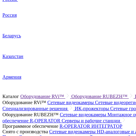
Россия
Беларусь
Казахстан
Армения
Каталог
Оборудование RVi™
Оборудование RUBEZH™
Оборудование RVi™
Сетевые видеокамеры
Сетевые видеорег
Специализированные решения
ИК-прожекторы
Сетевые гр
Оборудование RUBEZH™
Сетевые видеокамеры
Монтажное о
обеспечение R-OPERATOR
Серверы и рабочие станции
Программное обеспечение
R-OPERATOR
ИНТЕГРАТОР
Снято с производства
Сетевые видеокамеры
HD-аналоговые и 