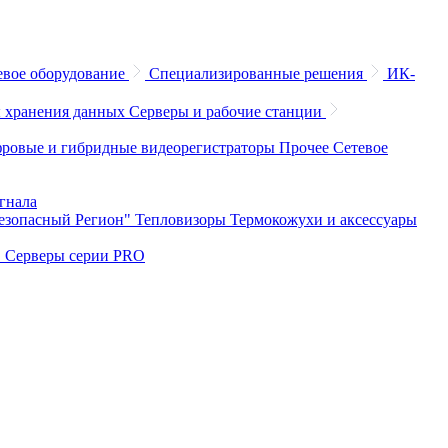
евое оборудование
Специализированные решения
ИК-
 хранения данных
Серверы и рабочие станции
ровые и гибридные видеорегистраторы
Прочее
Сетевое
игнала
Безопасный Регион"
Тепловизоры
Термокожухи и аксессуары
O
Серверы серии PRO