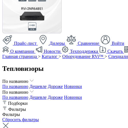
Прайс-лист
Дилеры
Сравнение
Войти
О компании
Новости
Техподдержка
Скачать
Главная страница
>
Каталог
>
Оборудование RVi™
>
Специали
Тепловизоры
По названию
По названию
Дешевле
Дороже
Новинки
По названию
По названию
Дешевле
Дороже
Новинки
Подборки
Фильтры
Фильтры
Сбросить фильтры