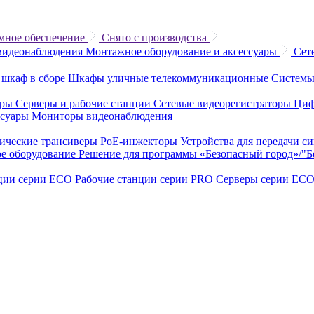
мное обеспечение
Снято с производства
видеонаблюдения
Монтажное оборудование и аксессуары
Сет
 шкаф в сборе
Шкафы уличные телекоммуникационные
Системы
еры
Серверы и рабочие станции
Сетевые видеорегистраторы
Циф
ссуары
Мониторы видеонаблюдения
ические трансиверы
PoE-инжекторы
Устройства для передачи с
е оборудование
Решение для программы «Безопасный город»/"
нции серии ECO
Рабочие станции серии PRO
Серверы серии EC