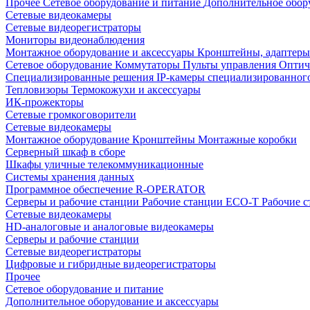
Прочее
Сетевое оборудование и питание
Дополнительное обор
Сетевые видеокамеры
Сетевые видеорегистраторы
Мониторы видеонаблюдения
Монтажное оборудование и аксессуары
Кронштейны, адаптеры
Сетевое оборудование
Коммутаторы
Пульты управления
Оптич
Специализированные решения
IP-камеры специализированног
Тепловизоры
Термокожухи и аксессуары
ИК-прожекторы
Сетевые громкоговорители
Сетевые видеокамеры
Монтажное оборудование
Кронштейны
Монтажные коробки
Серверный шкаф в сборе
Шкафы уличные телекоммуникационные
Системы хранения данных
Программное обеспечение R-OPERATOR
Серверы и рабочие станции
Рабочие станции ECO-T
Рабочие 
Сетевые видеокамеры
HD-аналоговые и аналоговые видеокамеры
Серверы и рабочие станции
Сетевые видеорегистраторы
Цифровые и гибридные видеорегистраторы
Прочее
Сетевое оборудование и питание
Дополнительное оборудование и аксессуары