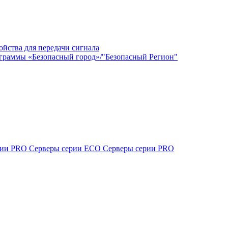
ойства для передачи сигнала
граммы «Безопасный город»/"Безопасный Регион"
ерии PRO
Серверы серии ECO
Серверы серии PRO