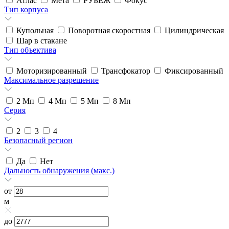
Атлас
Мета
РУБЕЖ
Фокус
Тип корпуса
Купольная
Поворотная скоростная
Цилиндрическая
Шар в стакане
Тип объектива
Моторизированный
Трансфокатор
Фиксированный
Максимальное разрешение
2
Мп
4
Мп
5
Мп
8
Мп
Серия
2
3
4
Безопасный регион
Да
Нет
Дальность обнаружения (макс.)
от
м
до