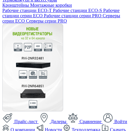
Кронштейны
Монтажные коробки
Рабочие станции ECO-T
Рабочие станции ECO-S
Рабочие
станции серии ECO
Рабочие станции серии PRO
Серверы
серии ECO
Серверы серии PRO
Прайс-лист
Дилеры
Сравнение
Войти
О компании
Новости
Техподдержка
Скачать