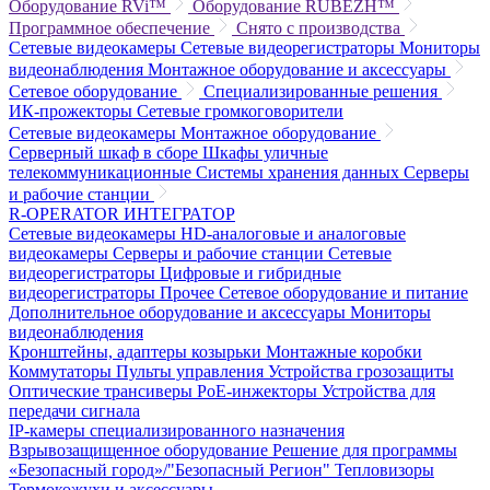
Оборудование RVi™
Оборудование RUBEZH™
Программное обеспечение
Снято с производства
Сетевые видеокамеры
Сетевые видеорегистраторы
Мониторы
видеонаблюдения
Монтажное оборудование и аксессуары
Сетевое оборудование
Специализированные решения
ИК-прожекторы
Сетевые громкоговорители
Сетевые видеокамеры
Монтажное оборудование
Серверный шкаф в сборе
Шкафы уличные
телекоммуникационные
Системы хранения данных
Серверы
и рабочие станции
R-OPERATOR
ИНТЕГРАТОР
Сетевые видеокамеры
HD-аналоговые и аналоговые
видеокамеры
Серверы и рабочие станции
Сетевые
видеорегистраторы
Цифровые и гибридные
видеорегистраторы
Прочее
Сетевое оборудование и питание
Дополнительное оборудование и аксессуары
Мониторы
видеонаблюдения
Кронштейны, адаптеры козырьки
Монтажные коробки
Коммутаторы
Пульты управления
Устройства грозозащиты
Оптические трансиверы
PoE-инжекторы
Устройства для
передачи сигнала
IP-камеры специализированного назначения
Взрывозащищенное оборудование
Решение для программы
«Безопасный город»/"Безопасный Регион"
Тепловизоры
Термокожухи и аксессуары