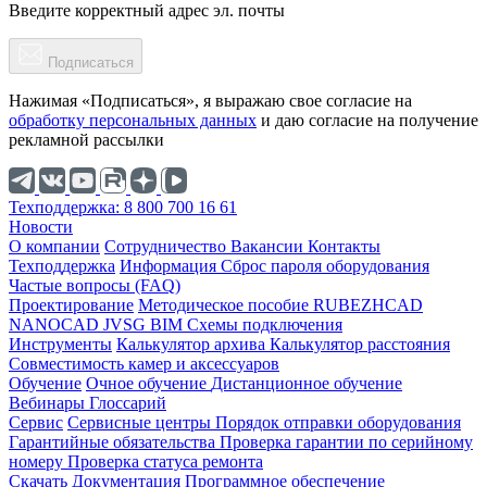
Введите корректный адрес эл. почты
Подписаться
Нажимая «Подписаться», я выражаю свое согласие на
обработку персональных данных
и даю согласие на получение
рекламной рассылки
Техподдержка: 8 800 700 16 61
Новости
О компании
Cотрудничество
Вакансии
Контакты
Техподдержка
Информация
Сброс пароля оборудования
Частые вопросы (FAQ)
Проектирование
Методическое пособие
RUBEZHCAD
NANOCAD
JVSG
BIM
Схемы подключения
Инструменты
Калькулятор архива
Калькулятор расстояния
Совместимость камер и аксессуаров
Обучение
Очное обучение
Дистанционное обучение
Вебинары
Глоссарий
Сервис
Сервисные центры
Порядок отправки оборудования
Гарантийные обязательства
Проверка гарантии по серийному
номеру
Проверка статуса ремонта
Скачать
Документация
Программное обеспечение