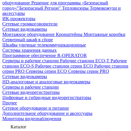
оборудование
Решение для программы «Безопасный
город»/"Безопасный Регион"
Тепловизоры
Термокожухи и
аксессуары
ИК-прожекторы
Сетевые громкоговорители
Сетевые видеокамеры
Монтажное оборудование
Кронштейны
Монтажные коробки
Серверный шкаф в сборе
Шкафы уличные телекоммуникационные
Системы хранения данных
Программное обеспечение R-OPERATOR
Серверы и рабочие станции
Рабочие станции ECO-T
Рабочие
станции ECO-S
Рабочие станции серии ECO
Рабочие станции
серии PRO
Серверы серии ECO
Серверы серии PRO
Сетевые видеокамеры
HD-аналоговые и аналоговые видеокамеры
Серверы и рабочие станции
Сетевые видеорегистраторы
Цифровые и гибридные видеорегистраторы
Прочее
Сетевое оборудование и питание
Дополнительное оборудование и аксессуары
Мониторы видеонаблюдения
Каталог