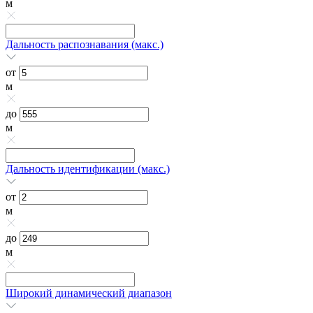
м
Дальность распознавания (макс.)
от
м
до
м
Дальность идентификации (макс.)
от
м
до
м
Широкий динамический диапазон