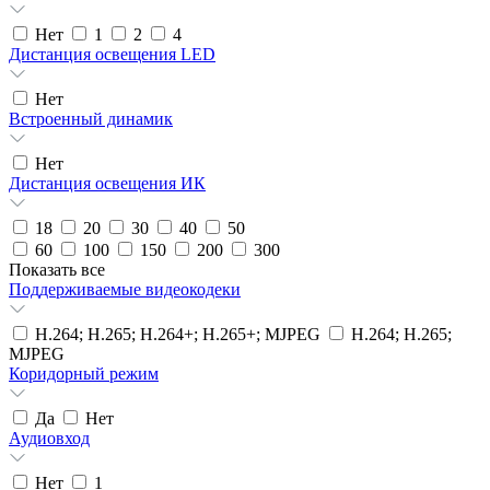
Нет
1
2
4
Дистанция освещения LED
Нет
Встроенный динамик
Нет
Дистанция освещения ИК
18
20
30
40
50
60
100
150
200
300
Показать все
Поддерживаемые видеокодеки
H.264; H.265; H.264+; H.265+; MJPEG
H.264; H.265;
MJPEG
Коридорный режим
Да
Нет
Аудиовход
Нет
1