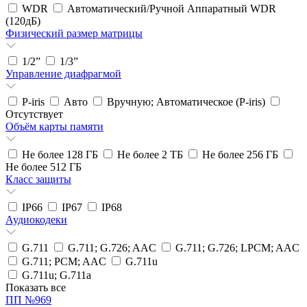
WDR
Автоматический/Ручной Аппаратный WDR
(120дБ)
Физический размер матрицы
1/2”
1/3”
Управление диафрагмой
P-iris
Авто
Вручную; Автоматическое (P-iris)
Отсутствует
Объём карты памяти
Не более 128 ГБ
Не более 2 ТБ
Не более 256 ГБ
Не более 512 ГБ
Класс защиты
IP66
IP67
IP68
Аудиокодеки
G.711
G.711; G.726; AAC
G.711; G.726; LPCM; AAC
G.711; PCM; AAC
G.711u
G.711u; G.711a
Показать все
ПП №969