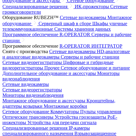
оборудование и аксессуары
Сетевое оборудование
Специализированные решения
ИК-прожекторы
Сетевые
громкоговорители
Оборудование RUBEZH™
Сетевые видеокамеры
Монтажное
оборудование
Серверный шкаф в сборе
Шкафы уличные
телекоммуникационные
Системы хранения данных
Программное обеспечение R-OPERATOR
Серверы и рабочие
станции
Программное обеспечение
R-OPERATOR
ИНТЕГРАТОР
Снято с производства
Сетевые видеокамеры
HD-аналоговые
и аналоговые видеокамеры
Серверы и рабочие станции
Сетевые видеорегистраторы
Цифровые и гибридные
видеорегистраторы
Прочее
Сетевое оборудование и питание
Дополнительное оборудование и аксессуары
Мониторы
видеонаблюдения
Сетевые видеокамеры
Сетевые видеорегистраторы
Мониторы видеонаблюдения
Монтажное оборудование и аксессуары
Кронштейны,
адаптеры козырьки
Монтажные коробки
Сетевое оборудование
Коммутаторы
Пульты управления
Оптические трансиверы
Устройства грозозащиты
PoE-
инжекторы
Устройства для передачи сигнала
Специализированные решения
IP-камеры
специализированного назначения
Взрывозащищенное