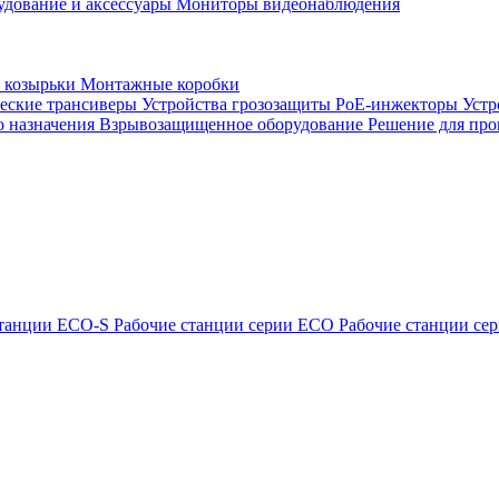
удование и аксессуары
Мониторы видеонаблюдения
 козырьки
Монтажные коробки
еские трансиверы
Устройства грозозащиты
PoE-инжекторы
Устр
о назначения
Взрывозащищенное оборудование
Решение для про
станции ECO-S
Рабочие станции серии ECO
Рабочие станции с