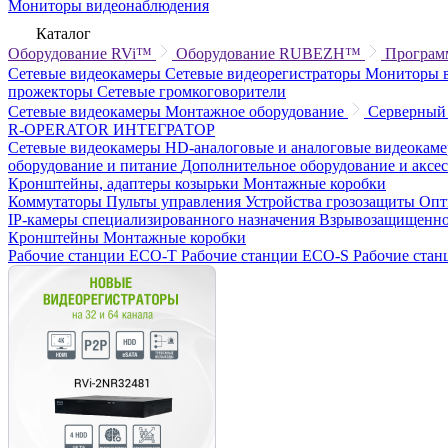
Мониторы видеонаблюдения
Каталог
Оборудование RVi™
Оборудование RUBEZH™
Програм
Сетевые видеокамеры
Сетевые видеорегистраторы
Мониторы 
прожекторы
Сетевые громкоговорители
Сетевые видеокамеры
Монтажное оборудование
Серверный
R-OPERATOR
ИНТЕГРАТОР
Сетевые видеокамеры
HD-аналоговые и аналоговые видеокам
оборудование и питание
Дополнительное оборудование и аксе
Кронштейны, адаптеры козырьки
Монтажные коробки
Коммутаторы
Пульты управления
Устройства грозозащиты
Опт
IP-камеры специализированного назначения
Взрывозащищенно
Кронштейны
Монтажные коробки
Рабочие станции ECO-T
Рабочие станции ECO-S
Рабочие ста