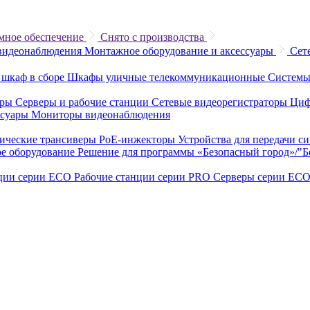
мное обеспечение
Снято с производства
видеонаблюдения
Монтажное оборудование и аксессуары
Сет
 шкаф в сборе
Шкафы уличные телекоммуникационные
Системы
еры
Серверы и рабочие станции
Сетевые видеорегистраторы
Циф
ссуары
Мониторы видеонаблюдения
ические трансиверы
PoE-инжекторы
Устройства для передачи с
е оборудование
Решение для программы «Безопасный город»/"
нции серии ECO
Рабочие станции серии PRO
Серверы серии EC