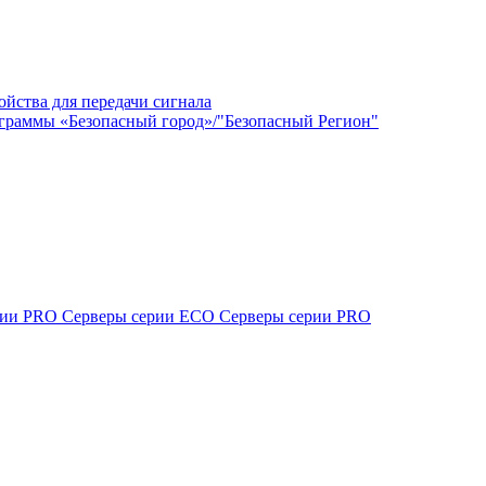
ойства для передачи сигнала
граммы «Безопасный город»/"Безопасный Регион"
ерии PRO
Серверы серии ECO
Серверы серии PRO