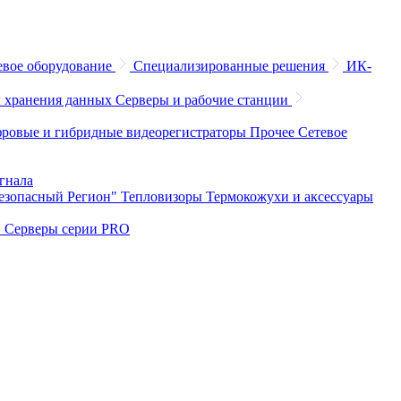
евое оборудование
Специализированные решения
ИК-
 хранения данных
Серверы и рабочие станции
ровые и гибридные видеорегистраторы
Прочее
Сетевое
игнала
Безопасный Регион"
Тепловизоры
Термокожухи и аксессуары
O
Серверы серии PRO