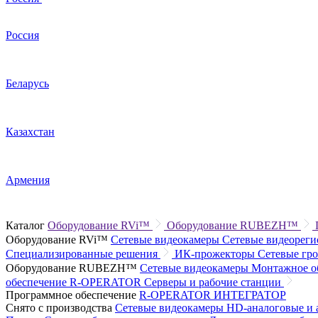
Россия
Беларусь
Казахстан
Армения
Каталог
Оборудование RVi™
Оборудование RUBEZH™
Оборудование RVi™
Сетевые видеокамеры
Сетевые видеорег
Специализированные решения
ИК-прожекторы
Сетевые гр
Оборудование RUBEZH™
Сетевые видеокамеры
Монтажное о
обеспечение R-OPERATOR
Серверы и рабочие станции
Программное обеспечение
R-OPERATOR
ИНТЕГРАТОР
Снято с производства
Сетевые видеокамеры
HD-аналоговые и 