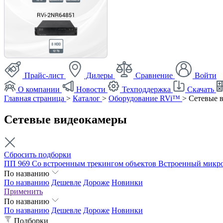
Прайс-лист
Дилеры
Сравнение
Войти
О компании
Новости
Техподдержка
Скачать
Главная страница
>
Каталог
>
Оборудование RVi™
>
Сетевые 
Сетевые видеокамеры
Сбросить подборки
ПП 969
Со встроенным трекингом объектов
Встроенный микр
По названию
По названию
Дешевле
Дороже
Новинки
Применить
По названию
По названию
Дешевле
Дороже
Новинки
Подборки