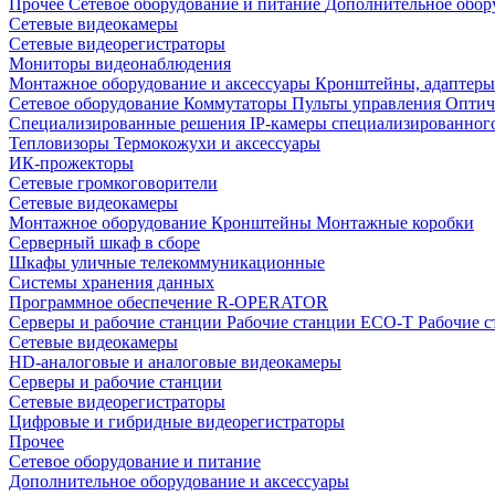
Прочее
Сетевое оборудование и питание
Дополнительное обор
Сетевые видеокамеры
Сетевые видеорегистраторы
Мониторы видеонаблюдения
Монтажное оборудование и аксессуары
Кронштейны, адаптеры
Сетевое оборудование
Коммутаторы
Пульты управления
Оптич
Специализированные решения
IP-камеры специализированног
Тепловизоры
Термокожухи и аксессуары
ИК-прожекторы
Сетевые громкоговорители
Сетевые видеокамеры
Монтажное оборудование
Кронштейны
Монтажные коробки
Серверный шкаф в сборе
Шкафы уличные телекоммуникационные
Системы хранения данных
Программное обеспечение R-OPERATOR
Серверы и рабочие станции
Рабочие станции ECO-T
Рабочие 
Сетевые видеокамеры
HD-аналоговые и аналоговые видеокамеры
Серверы и рабочие станции
Сетевые видеорегистраторы
Цифровые и гибридные видеорегистраторы
Прочее
Сетевое оборудование и питание
Дополнительное оборудование и аксессуары