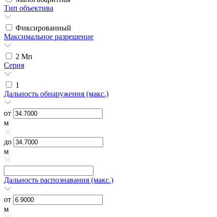
Тип объектива
Фиксированный
Максимальное разрешение
2
Мп
Серия
1
Дальность обнаружения (макс.)
от
м
до
м
Дальность распознавания (макс.)
от
м