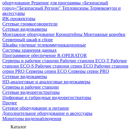
оборудование
Решение для программы «Безопасный
город»/"Безопасный Регион"
Тепловизоры
Термокожухи и
аксессуары
ИК-прожекторы
Сетевые громкоговорители
Сетевые видеокамеры
Монтажное оборудование
Кронштейны
Монтажные коробки
Серверный шкаф в сборе
Шкафы уличные телекоммуникационные
Системы хранения данных
Программное обеспечение R-OPERATOR
Серверы и рабочие станции
Рабочие станции ECO-T
Рабочие
станции ECO-S
Рабочие станции серии ECO
Рабочие станции
серии PRO
Серверы серии ECO
Серверы серии PRO
Сетевые видеокамеры
HD-аналоговые и аналоговые видеокамеры
Серверы и рабочие станции
Сетевые видеорегистраторы
Цифровые и гибридные видеорегистраторы
Прочее
Сетевое оборудование и питание
Дополнительное оборудование и аксессуары
Мониторы видеонаблюдения
Каталог