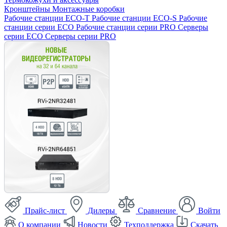
Кронштейны
Монтажные коробки
Рабочие станции ECO-T
Рабочие станции ECO-S
Рабочие
станции серии ECO
Рабочие станции серии PRO
Серверы
серии ECO
Серверы серии PRO
Прайс-лист
Дилеры
Сравнение
Войти
О компании
Новости
Техподдержка
Скачать