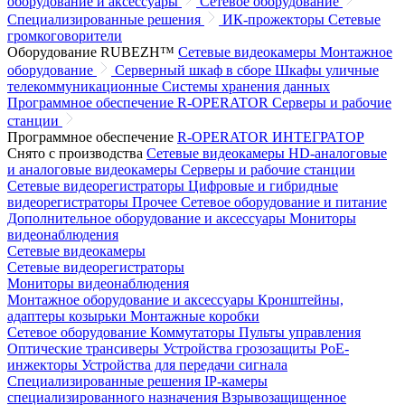
оборудование и аксессуары
Сетевое оборудование
Специализированные решения
ИК-прожекторы
Сетевые
громкоговорители
Оборудование RUBEZH™
Сетевые видеокамеры
Монтажное
оборудование
Серверный шкаф в сборе
Шкафы уличные
телекоммуникационные
Системы хранения данных
Программное обеспечение R-OPERATOR
Серверы и рабочие
станции
Программное обеспечение
R-OPERATOR
ИНТЕГРАТОР
Снято с производства
Сетевые видеокамеры
HD-аналоговые
и аналоговые видеокамеры
Серверы и рабочие станции
Сетевые видеорегистраторы
Цифровые и гибридные
видеорегистраторы
Прочее
Сетевое оборудование и питание
Дополнительное оборудование и аксессуары
Мониторы
видеонаблюдения
Сетевые видеокамеры
Сетевые видеорегистраторы
Мониторы видеонаблюдения
Монтажное оборудование и аксессуары
Кронштейны,
адаптеры козырьки
Монтажные коробки
Сетевое оборудование
Коммутаторы
Пульты управления
Оптические трансиверы
Устройства грозозащиты
PoE-
инжекторы
Устройства для передачи сигнала
Специализированные решения
IP-камеры
специализированного назначения
Взрывозащищенное