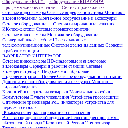
Оборудование RVi™
Оборудование RUBEZH™
Программное обеспечение
Снято с производства
Сетевые видеокамеры
Сетевые видеорегистраторы
Мониторы
видеонаблюдения
Монтажное оборудование и аксессуары
Сетевое оборудование
Специализированные решения
ИК-прожекторы
Сетевые громкоговорители
Сетевые видеокамеры
Монтажное оборудование
Серверный шкаф в сборе
Шкафы уличные
телекоммуникационные
Системы хранения данных
Серверы
и рабочие станции
R-OPERATOR
ИНТЕГРАТОР
Сетевые видеокамеры
HD-аналоговые и аналоговые
видеокамеры
Серверы и рабочие станции
Сетевые
видеорегистраторы
Цифровые и гибридные
видеорегистраторы
Прочее
Сетевое оборудование и питание
Дополнительное оборудование и аксессуары
Мониторы
видеонаблюдения
Кронштейны, адаптеры козырьки
Монтажные коробки
Коммутаторы
Пульты управления
Устройства грозозащиты
Оптические трансиверы
PoE-инжекторы
Устройства для
передачи сигнала
IP-камеры специализированного назначения
Взрывозащищенное оборудование
Решение для программы
«Безопасный город»/"Безопасный Регион"
Тепловизоры
Термокожухи и аксессуары