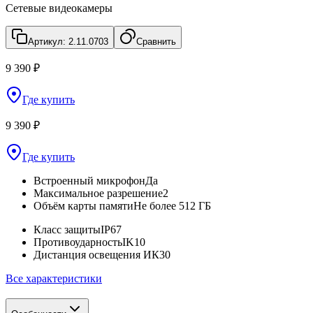
Сетевые видеокамеры
Артикул:
2.11.0703
Сравнить
9 390 ₽
Где купить
9 390 ₽
Где купить
Встроенный микрофон
Да
Максимальное разрешение
2
Объём карты памяти
Не более 512 ГБ
Класс защиты
IP67
Противоударность
IK10
Дистанция освещения ИК
30
Все характеристики