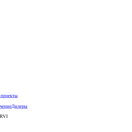
 проекты
чение
Дилеры
 RVI