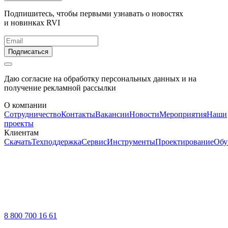
Подпишитесь, чтобы первыми узнавать о новостях
и новинках RVI
Подписаться
Даю согласие на обработку персональных данных и на
получение рекламной рассылки
О компании
Сотрудничество
Контакты
Вакансии
Новости
Мероприятия
Наши
проекты
Клиентам
Скачать
Техподдержка
Сервис
Инструменты
Проектирование
Обу
8 800 700 16 61