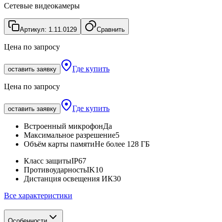
Сетевые видеокамеры
Артикул:
1.11.0129
Сравнить
Цена по запросу
Где купить
оставить заявку
Цена по запросу
Где купить
оставить заявку
Встроенный микрофон
Да
Максимальное разрешение
5
Объём карты памяти
Не более 128 ГБ
Класс защиты
IP67
Противоударность
IK10
Дистанция освещения ИК
30
Все характеристики
Особенности