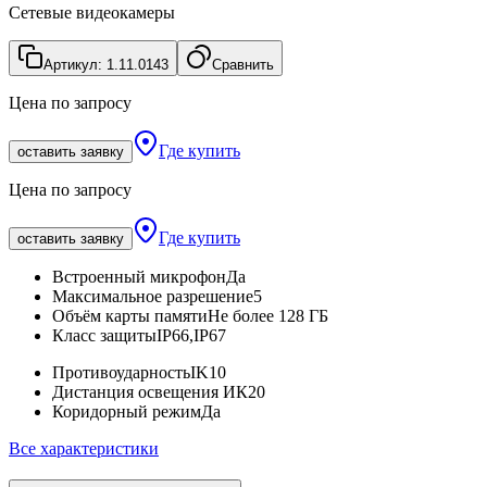
Сетевые видеокамеры
Артикул:
1.11.0143
Сравнить
Цена по запросу
Где купить
оставить заявку
Цена по запросу
Где купить
оставить заявку
Встроенный микрофон
Да
Максимальное разрешение
5
Объём карты памяти
Не более 128 ГБ
Класс защиты
IP66,IP67
Противоударность
IK10
Дистанция освещения ИК
20
Коридорный режим
Да
Все характеристики